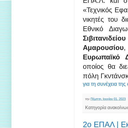
ΕΠΑ.Λ. και στ
«Τεχνικός Εφα
νικητές του δ
Εθνικό Διαγ
Σιβιτανιδεί
Αμαρουσίου
,
Ευρωπαϊκό Δ
οποίος θα δι
πόλη Γκντάνσκ
για τη συνέχεια της
την
Πέμπτη, Ιουνίου 01, 2023
Κατηγορία ανακοίνω
2ο ΕΠΑΛ | Ε