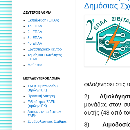
Δημόσιας Σχο
ΔΕΥΤΕΡΟΒΑΘΜΙΑ
Εκπαίδευση (ΕΠΑΛ)
1ο ΕΠΑΛ
2ο ΕΠΑΛ
3ο ΕΠΑΛ
4ο ΕΠΑΛ
Εργαστηριακό Κέντρο
Τομείς και Ειδικότητες
ΕΠΑΛ
Μαθητεία
ΜΕΤΑΔΕΥΤΕΡΟΒΑΘΜΙΑ
φιλοξενήσει στις
ΣΑΕΚ Σιβιτανιδείου
(πρώην ΙΕΚ)
2)
Αξιολόγησ
Πρακτική Άσκηση
Ειδικότητες ΣΑΕΚ
μονάδας στον συ
(πρώην ΙΕΚ)
αυτής (48 από το
Αιτήσεις εκπαιδευτών
ΣΑΕΚ
Συμβουλευτικός Σταθμός
3)
Αιμοδοσ