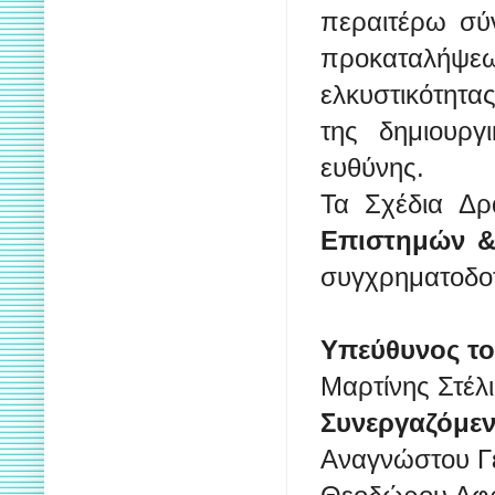
περαιτέρω σύν
προκαταλήψε
ελκυστικότητ
της δημιουργι
ευθύνης.
Τα Σχέδια Δρ
Επιστημών &
συγχρηματοδο
Υπεύθυνος τ
Μαρτίνης Στέλ
Συνεργαζόμεν
Αναγνώστου Γε