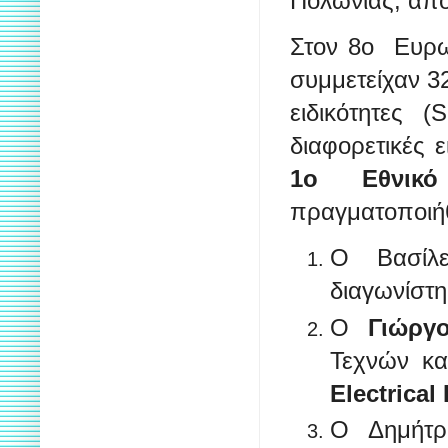
Πολωνίας, από 
Στον 8ο Ευρωπ
συμμετείχαν 3
ειδικότητες 
διαφορετικές ε
1ο Εθνικό
πραγματοποιήθ
O Bασίλε
διαγωνίστη
Ο
Γιώργ
Τεχνών κα
Electrical 
Ο Δημήτρι