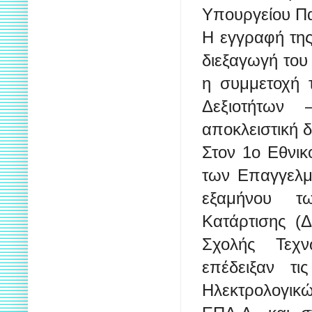
Υπουργείου Πα
Η εγγραφή της
διεξαγωγή του
η συμμετοχή 
Δεξιοτήτων 
αποκλειστική 
Στον 1ο Εθνικ
των Επαγγελμα
εξαμήνου τω
Κατάρτισης (Δ
Σχολής Τεχν
επέδειξαν τι
Ηλεκτρολογικ