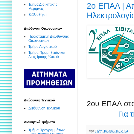
2ο ΕΠΑΛ | Α
Τμήμα Διοικητικής
Μέριμνας
Ηλεκτρολογί
Βιβλιοθήκη
Διεύθυνση Οικονομικών
Προϊσταμένη Διεύθυνσης
Οικονομικών
Τμήμα Λογιστικού
Τμήμα Προμηθειών και
Διαχείρισης Υλικού
Διεύθυνση Τεχνικού
2ου ΕΠΑΛ στ
Διεύθυνση Τεχνικού
Για 
Διοικητικά Τμήματα
Τμήμα Προγραμμάτων
την
Τρίτη, Ιουλίου 16, 2024