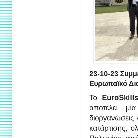
23-10-23 Συμμ
Ευρωπαϊκό Δια
Το
EuroSkill
αποτελεί μί
διοργανώσεις 
κατάρτισης, ο