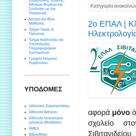
Ευρωπαϊκής Ένωσης,
Εθνικών Φορέων και
Κατηγορία ανακοίνω
Σύνδεσης με την
Παραγωγή
Κέντρο Δια Βίου
2ο ΕΠΑΛ | Κ
Μάθησης
Τμήμα Υγείας &
Ηλεκτρολογί
Πρόνοιας
Τμήμα Ανάπτυξης και
Υποστήριξης
Πληροφοριακών
Συστημάτων
Γραφείο Νομικού
Συμβούλου
ΥΠΟΔΟΜΕΣ
Αθλητικές Εγκαταστάσεις
αφορά
μόνο
ό
Αίθουσα θεάτρου
Αίθουσα πολλαπλών
σχολείο στ
χρήσεων (Multiplex)
ΑΜΕΑ
Σιβιτανιδείο
Βιβλιοθήκη