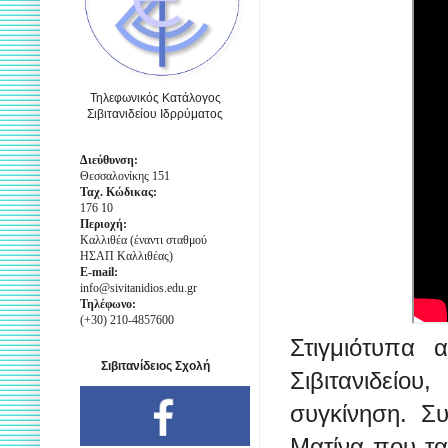
Τηλεφωνικός Κατάλογος
Σιβιτανιδείου Ιδρρύματος
Διεύθυνση:
Θεσσαλονίκης 151
Ταχ. Κώδικας:
176 10
Περιοχή:
Καλλιθέα (έναντι σταθμού
ΗΣΑΠ Καλλιθέας)
E-mail:
info@sivitanidios.edu.gr
Τηλέφωνο:
(+30) 210-4857600
Στιγμιότυπα
Σιβιτανίδειος Σχολή
Σιβιτανιδείο
συγκίνηση. Σ
Ματίνα που τα