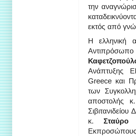
την αναγνώρισ
καταδεικνύοντα
εκτός από γνώσ
Η ελληνική 
Αντιπρόσωπ
Καφετζοπούλ
Ανάπτυξης ΕΕ
Greece και Πρ
των Συγκολλ
αποστολής 
Σιβιτανιδείου
κ.
Σταύρο 
Εκπροσώπους