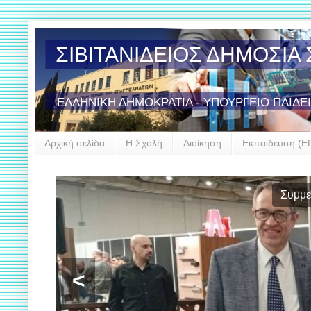
ΣΙΒΙΤΑΝΙΔΕΙΟΣ ΔΗΜΟΣΙ
ΕΛΛΗΝΙΚΗ ΔΗΜΟΚΡΑΤΙΑ - ΥΠΟΥΡΓΕΙΟ ΠΑΙΔΕ
Αρχική σελίδα
Η Σχολή
Διοίκηση
Εκπαίδευση (Ε
Έναρξη σ
<