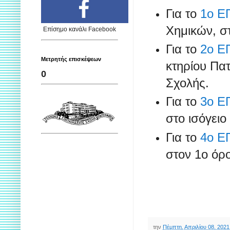
Για το
1ο Ε
Χημικών, στ
Επίσημο κανάλι Facebook
Για το
2ο Ε
Μετρητής επισκέψεων
κτηρίου Πα
0
Σχολής.
Για το
3ο Ε
στο ισόγειο
Για το
4ο Ε
στον 1ο όρο
την
Πέμπτη, Απριλίου 08, 2021