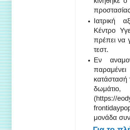
κινήθηκε ο
προστασία
Ιατρική α
Κέντρο Υγ
πρέπει να 
τεστ.
Εν αναμο
παραμένε
κατάστασή τ
δωμάτιο,
(https://eo
frontidayp
μονάδα συνε
Για το πλ