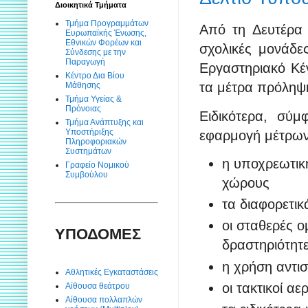
Διοικητικά Τμήματα
Τμήμα Προγραμμάτων
Από τη Δευτέρα 
Ευρωπαϊκής Ένωσης,
Εθνικών Φορέων και
σχολικές μονάδες
Σύνδεσης με την
Παραγωγή
Εργαστηριακό Κέν
Κέντρο Δια Βίου
τα μέτρα πρόληψ
Μάθησης
Τμήμα Υγείας &
Πρόνοιας
Ειδικότερα, σύμ
Τμήμα Ανάπτυξης και
Υποστήριξης
εφαρμογή μέτρων
Πληροφοριακών
Συστημάτων
η υποχρεωτικ
Γραφείο Νομικού
Συμβούλου
χώρους
τα διαφορετι
οι σταθερές 
ΥΠΟΔΟΜΕΣ
δραστηριότητ
η χρήση αντι
Αθλητικές Εγκαταστάσεις
οι τακτικοί α
Αίθουσα θεάτρου
Αίθουσα πολλαπλών