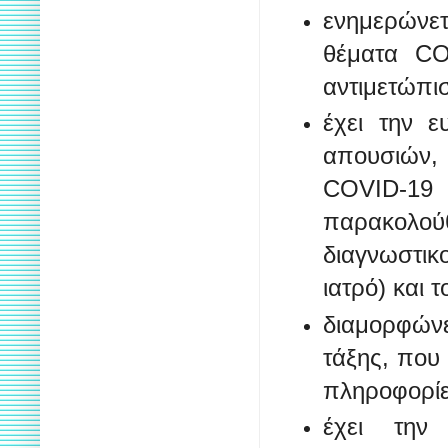
ενημερώνε
θέματα CO
αντιμετώπισ
έχει την 
απουσιών, 
COVID-19
παρακολο
διαγνωστικ
ιατρό) και 
διαμορφώνε
τάξης, που
πληροφορίε
έχει την