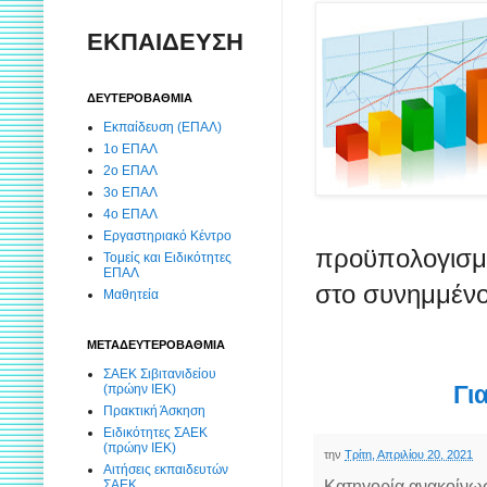
ΕΚΠΑΙΔΕΥΣΗ
ΔΕΥΤΕΡΟΒΑΘΜΙΑ
Εκπαίδευση (ΕΠΑΛ)
1ο ΕΠΑΛ
2ο ΕΠΑΛ
3ο ΕΠΑΛ
4ο ΕΠΑΛ
Εργαστηριακό Κέντρο
προϋπολογισμο
Τομείς και Ειδικότητες
ΕΠΑΛ
στο συνημμένο
Μαθητεία
ΜΕΤΑΔΕΥΤΕΡΟΒΑΘΜΙΑ
ΣΑΕΚ Σιβιτανιδείου
Γι
(πρώην ΙΕΚ)
Πρακτική Άσκηση
Ειδικότητες ΣΑΕΚ
(πρώην ΙΕΚ)
την
Τρίτη, Απριλίου 20, 2021
Αιτήσεις εκπαιδευτών
Κατηγορία ανακοίνω
ΣΑΕΚ