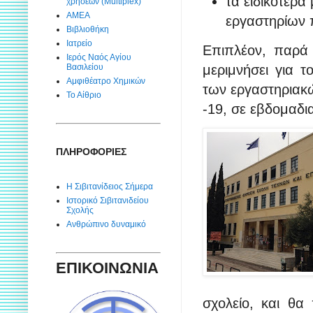
τα ειδικότερα
χρήσεων (Multiplex)
ΑΜΕΑ
εργαστηρίων 
Βιβλιοθήκη
Ιατρείο
Επιπλέον, παρά τ
Ιερός Ναός Αγίου
μεριμνήσει για 
Βασιλείου
Αμφιθέατρο Χημικών
των εργαστηριακώ
Το Αίθριο
-19, σε εβδομαδι
ΠΛΗΡΟΦΟΡΙΕΣ
Η Σιβιτανίδειος Σήμερα
Ιστορικό Σιβιτανιδείου
Σχολής
Ανθρώπινο δυναμικό
ΕΠΙΚΟΙΝΩΝΙΑ
σχολείο, και θα