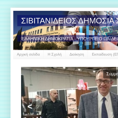
ΣΙΒΙΤΑΝΙΔΕΙΟΣ ΔΗΜΟΣΙ
ΕΛΛΗΝΙΚΗ ΔΗΜΟΚΡΑΤΙΑ - ΥΠΟΥΡΓΕΙΟ ΠΑΙΔΕ
Αρχική σελίδα
Η Σχολή
Διοίκηση
Εκπαίδευση (Ε
Έναρξη σ
<