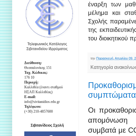
έναρξη των μαθ
μέλημα και στα
Σχολής παραμένε
της εκπαιδευτική
του διοικητικού 
Τηλεφωνικός Κατάλογος
Σιβιτανιδείου Ιδρρύματος
την
Παρασκευή, Απριλίου 09, 
Διεύθυνση:
Κατηγορία ανακοίνω
Θεσσαλονίκης 151
Ταχ. Κώδικας:
176 10
Περιοχή:
Προκαθορισμ
Καλλιθέα (έναντι σταθμού
ΗΣΑΠ Καλλιθέας)
συμπτώματα
E-mail:
info@sivitanidios.edu.gr
Τηλέφωνο:
Οι προκαθορι
(+30) 210-4857600
απομόνωση π
Σιβιτανίδειος Σχολή
συμβατά με CO