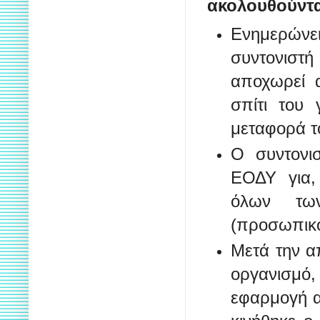
ακολουθούντα
Ενημερών
συντονιστ
αποχωρεί 
σπίτι του
μεταφορά τ
Ο συντονι
ΕΟΔΥ για, 
όλων τω
(προσωπικο
Μετά την 
οργανισμ
εφαρμογή α