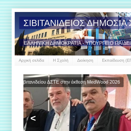
ΣΙΒΙΤΑΝΙΔΕΙΟΣ ΔΗΜΟΣΙ
ΕΛΛΗΝΙΚΗ ΔΗΜΟΚΡΑΤΙΑ - ΥΠΟΥΡΓΕΙΟ ΠΑΙΔΕ
Αρχική σελίδα
Η Σχολή
Διοίκηση
Εκπαίδευση (Ε
Έναρξη σ
<