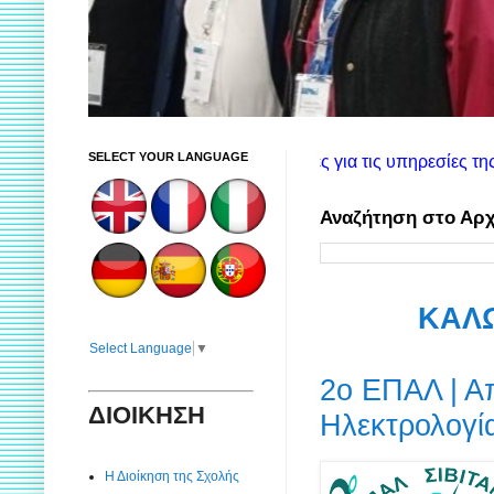
SELECT YOUR LANGUAGE
η θα βρείτε πληροφορίες για τις υπηρεσίες της Σιβιτανιδείου.
Αναζήτηση στο Αρχ
ΚΑΛΩ
Select Language
▼
2ο ΕΠΑΛ | Α
ΔΙΟΙΚΗΣΗ
Ηλεκτρολογί
Η Διοίκηση της Σχολής