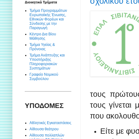
σχολικού έτ
Διοικητικά Τμήματα
Τμήμα Προγραμμάτων
Ευρωπαϊκής Ένωσης,
Εθνικών Φορέων και
Σύνδεσης με την
Παραγωγή
Κέντρο Δια Βίου
Μάθησης
Τμήμα Υγείας &
Πρόνοιας
Τμήμα Ανάπτυξης και
Υποστήριξης
Πληροφοριακών
Συστημάτων
Γραφείο Νομικού
Συμβούλου
τους πρώτου
τους γίνεται
ΥΠΟΔΟΜΕΣ
που ακολουθο
Αθλητικές Εγκαταστάσεις
Είτε με φυ
Αίθουσα θεάτρου
Αίθουσα πολλαπλών