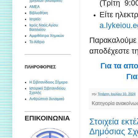
χρήσεων (Multiplex)
(Τρίτη 9:0
ΑΜΕΑ
Είτε ηλεκτ
Βιβλιοθήκη
Ιατρείο
a.lykeiou.
Ιερός Ναός Αγίου
Βασιλείου
Αμφιθέατρο Χημικών
Παρακαλούμε 
Το Αίθριο
αποδέχεστε τη
Για τα απ
ΠΛΗΡΟΦΟΡΙΕΣ
Για
Η Σιβιτανίδειος Σήμερα
Ιστορικό Σιβιτανιδείου
Σχολής
την
Τετάρτη, Ιουλίου 10, 2024
Ανθρώπινο δυναμικό
Κατηγορία ανακοίνω
ΕΠΙΚΟΙΝΩΝΙΑ
Στοιχεία εκτ
Δημόσιας Σχ