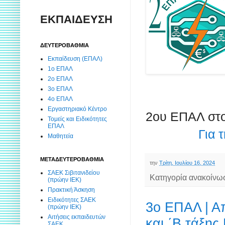
ΕΚΠΑΙΔΕΥΣΗ
ΔΕΥΤΕΡΟΒΑΘΜΙΑ
Εκπαίδευση (ΕΠΑΛ)
1ο ΕΠΑΛ
2ο ΕΠΑΛ
3ο ΕΠΑΛ
4ο ΕΠΑΛ
Εργαστηριακό Κέντρο
2ου ΕΠΑΛ στ
Τομείς και Ειδικότητες
ΕΠΑΛ
Για 
Μαθητεία
ΜΕΤΑΔΕΥΤΕΡΟΒΑΘΜΙΑ
την
Τρίτη, Ιουλίου 16, 2024
ΣΑΕΚ Σιβιτανιδείου
Κατηγορία ανακοίνω
(πρώην ΙΕΚ)
Πρακτική Άσκηση
Ειδικότητες ΣΑΕΚ
3ο ΕΠΑΛ | Α
(πρώην ΙΕΚ)
Αιτήσεις εκπαιδευτών
και ΄Β τάξη
ΣΑΕΚ