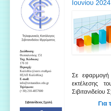
Ιουνίου 2024
Τηλεφωνικός Κατάλογος
Σιβιτανιδείου Ιδρρύματος
Διεύθυνση:
Θεσσαλονίκης 151
Ταχ. Κώδικας:
176 10
Περιοχή:
Καλλιθέα (έναντι σταθμού
Σε εφαρμογή 
ΗΣΑΠ Καλλιθέας)
E-mail:
εκτέλεσης τ
info@sivitanidios.edu.gr
Τηλέφωνο:
Σιβιτανιδείου 
(+30) 210-4857600
Για 
Σιβιτανίδειος Σχολή