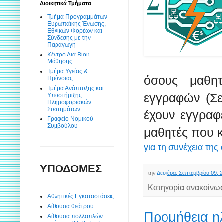
Διοικητικά Τμήματα
Τμήμα Προγραμμάτων
Ευρωπαϊκής Ένωσης,
Εθνικών Φορέων και
Σύνδεσης με την
Παραγωγή
Κέντρο Δια Βίου
Μάθησης
Τμήμα Υγείας &
όσους μαθη
Πρόνοιας
Τμήμα Ανάπτυξης και
εγγραφών (Σε
Υποστήριξης
Πληροφοριακών
Συστημάτων
έχουν εγγραφ
Γραφείο Νομικού
Συμβούλου
μαθητές που 
για τη συνέχεια της
ΥΠΟΔΟΜΕΣ
την
Δευτέρα, Σεπτεμβρίου 09, 
Κατηγορία ανακοίνω
Αθλητικές Εγκαταστάσεις
Αίθουσα θεάτρου
Προμήθεια ηλ
Αίθουσα πολλαπλών