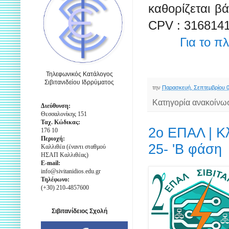
καθορίζεται β
CPV : 3168141
Για το 
Τηλεφωνικός Κατάλογος
Σιβιτανιδείου Ιδρρύματος
την
Παρασκευή, Σεπτεμβρίου 0
Κατηγορία ανακοίνω
Διεύθυνση:
Θεσσαλονίκης 151
Ταχ. Κώδικας:
2ο ΕΠΑΛ | Κ
176 10
Περιοχή:
25- 'Β φάση
Καλλιθέα (έναντι σταθμού
ΗΣΑΠ Καλλιθέας)
E-mail:
info@sivitanidios.edu.gr
Τηλέφωνο:
(+30) 210-4857600
Σιβιτανίδειος Σχολή