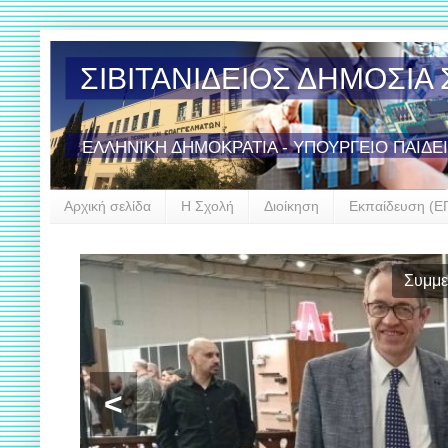
ΣΙΒΙΤΑΝΙΔΕΙΟΣ ΔΗΜΟΣΙ
ΕΛΛΗΝΙΚΗ ΔΗΜΟΚΡΑΤΙΑ - ΥΠΟΥΡΓΕΙΟ ΠΑΙΔΕ
Αρχική σελίδα
Η Σχολή
Διοίκηση
Εκπαίδευση (Ε
Συμμε
<