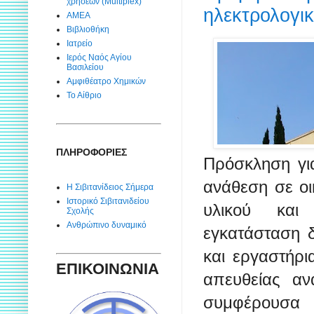
χρήσεων (Multiplex)
ηλεκτρολογι
ΑΜΕΑ
Βιβλιοθήκη
Ιατρείο
Ιερός Ναός Αγίου
Βασιλείου
Αμφιθέατρο Χημικών
Το Αίθριο
ΠΛΗΡΟΦΟΡΙΕΣ
Πρόσκληση γι
ανάθεση σε ο
Η Σιβιτανίδειος Σήμερα
Ιστορικό Σιβιτανιδείου
υλικού και
Σχολής
Ανθρώπινο δυναμικό
εγκατάσταση
και εργαστήρι
ΕΠΙΚΟΙΝΩΝΙΑ
απευθείας αν
συμφέρουσ