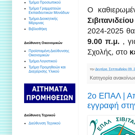
Τμήμα Προσωπικού
Ο καθιερωμ
Τμήμα Γραμματειών
Εκπαιδευτικών Μονάδων
Σιβιτανιδείο
Τμήμα Διοικητικής
Μέριμνας
2024-2025 θα
Βιβλιοθήκη
9.00 π.μ.
, γ
Διεύθυνση Οικονομικών
Σχολής, στο
κ
Προϊσταμένη Διεύθυνσης
Οικονομικών
Τμήμα Λογιστικού
Τμήμα Προμηθειών και
την
Δευτέρα, Σεπτεμβρίου 09, 
Διαχείρισης Υλικού
Κατηγορία ανακοίνω
2ο ΕΠΑΛ | Α
εγγραφή στη
Διεύθυνση Τεχνικού
Διεύθυνση Τεχνικού