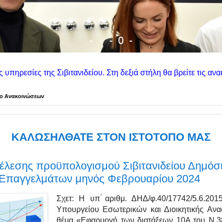
-
-
-
O
-
τανιδείου. Στη δεξιά στήλη θα βρείτε τις ανακοινώσεις των αν
ίο Ανακοινώσεων
ΚΑΛΩΣΗΛΘΑΤΕ ΣΤΟΝ ΙΣΤΟΤΟΠΟ ΜΑΣ
κτέλεσης προϋπολογισμού Σιβιτανιδείου Δημόσ
 Επαγγελμάτων μηνός Φεβρουαρίου 2024
Σχετ: Η υπ ́αριθμ. ΔΗΔ/φ.40/17742/5.6.201
Υπουργείου Εσωτερικών και Διοικητικής Αν
θέμα «Εφαρμογή των διατάξεων 10Α του Ν.3