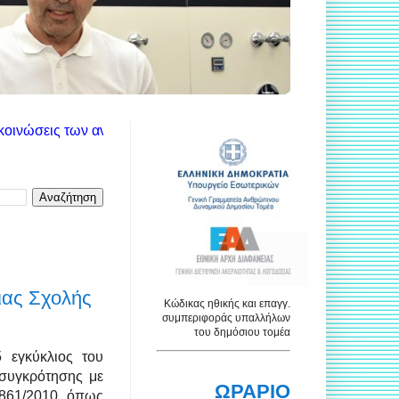
τίστοιχων υπηρεσιών. Χρησιμοποιήστε το πλαίσιο αναζήτησης για
ιας Σχολής
Κώδικας ηθικής και επαγγ.
συμπεριφοράς υπαλλήλων
του δημόσιου τομέα
5 εγκύκλιος του
ασυγκρότησης με
ΩΡΑΡΙΟ
861/2010, όπως