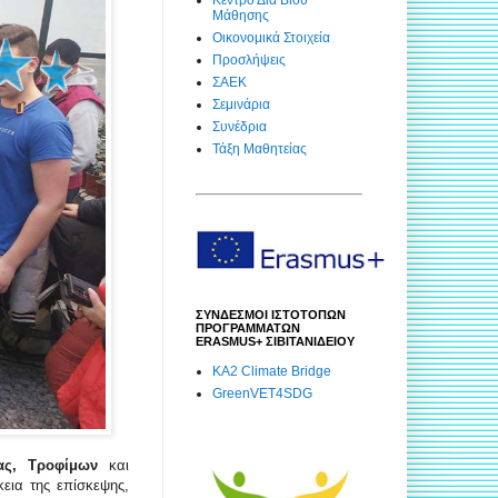
Μάθησης
Οικονομικά Στοιχεία
Προσλήψεις
ΣΑΕΚ
Σεμινάρια
Συνέδρια
Τάξη Μαθητείας
ΣΥΝΔΕΣΜΟΙ ΙΣΤΟΤΟΠΩΝ
ΠΡΟΓΡΑΜΜΑΤΩΝ
ERASMUS+ ΣΙΒΙΤΑΝΙΔΕΙΟΥ
KA2 Climate Bridge
GreenVET4SDG
ας, Τροφίμων
και
εια της επίσκεψης,