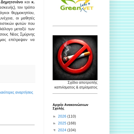
 Δημητσιάνο
και
κ.
ασκευής), τον τρόπο
άγκοι θερμοκηπίου,
νέχεια, οι μαθητές
πιστικών φυτών που
διάλογο μεταξύ των
λσους Νέας Σμύρνης
 μας επέτρεψαν να
Σχέδιο αποτροπής
καπνίσματος & ατμίσματος
αιότερες αναρτήσεις
Αρχείο Ανακοινώσεων
Σχολής
►
2026
(110)
►
2025
(168)
▼
2024
(104)