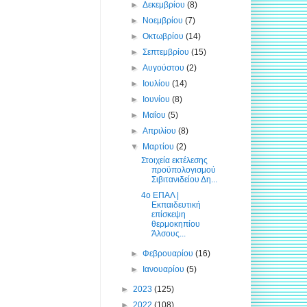
►
Δεκεμβρίου
(8)
►
Νοεμβρίου
(7)
►
Οκτωβρίου
(14)
►
Σεπτεμβρίου
(15)
►
Αυγούστου
(2)
►
Ιουλίου
(14)
►
Ιουνίου
(8)
►
Μαΐου
(5)
►
Απριλίου
(8)
▼
Μαρτίου
(2)
Στοιχεία εκτέλεσης
προϋπολογισμού
Σιβιτανιδείου Δη...
4ο ΕΠΑΛ |
Εκπαιδευτική
επίσκεψη
θερμοκηπίου
Άλσους...
►
Φεβρουαρίου
(16)
►
Ιανουαρίου
(5)
►
2023
(125)
►
2022
(108)