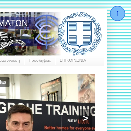
ΛΜΑΤΩΝ
Διασύνδεση
Προσλήψεις
ΕΠΙΚΟΙΝΩΝΙΑ
las
>