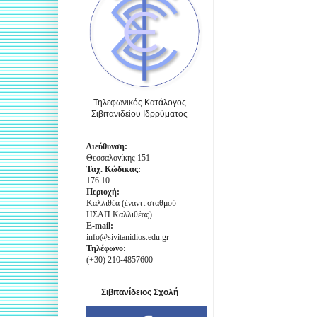
Τηλεφωνικός Κατάλογος
Σιβιτανιδείου Ιδρρύματος
Διεύθυνση:
Θεσσαλονίκης 151
Ταχ. Κώδικας:
176 10
Περιοχή:
Καλλιθέα (έναντι σταθμού
ΗΣΑΠ Καλλιθέας)
E-mail:
info@sivitanidios.edu.gr
Τηλέφωνο:
(+30) 210-4857600
Σιβιτανίδειος Σχολή