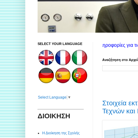
SELECT YOUR LANGUAGE
ιστερή στήλη θα βρείτε πληροφορίες για τις υπηρεσίες της Σιβι
Αναζήτηση στο Αρχε
Select Language
▼
Στοιχεία ε
Τεχνών και
ΔΙΟΙΚΗΣΗ
Η Διοίκηση της Σχολής