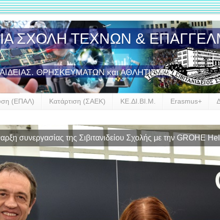
ΣΙΑ ΣΧΟΛΗ ΤΕΧΝΩΝ & ΕΠΑΓΓΕ
ΠΑΙΔΕΙΑΣ. ΘΡΗΣΚΕΥΜΑΤΩΝ και ΑΘΛΗΤΙΣΜΟΥ
υση (ΕΠΑΛ)
Κατάρτιση (ΣΑΕΚ)
ΚΕ.ΔΙ.ΒΙ.Μ.
Erasmus+
αρξη συνεργασίας της Σιβιτανιδείου Σχολής με την GROHE Hel