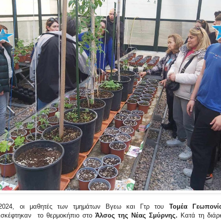
 2024, οι μαθητές των τμημάτων Βγεω και Γτρ του
Τομέα Γεωπονί
ισκέφτηκαν το θερμοκήπιο στο
Άλσος της Νέας Σμύρνης.
Κατά τη διάρκ