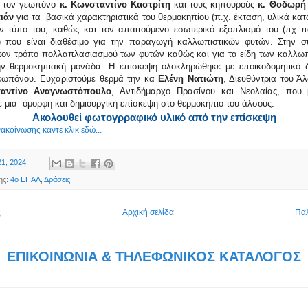
 τον γεωπόνο
κ. Κωνσταντίνο Καστρίτη
και τους κηπουρούς
κ. Θοδωρή
ιάν
για τα βασικά χαρακτηριστικά του θερμοκηπίου (π.χ. έκταση, υλικά κατ
τον τύπο του, καθώς και τον απαιτούμενο εσωτερικό εξοπλισμό του (πχ π
 που είναι διαθέσιμο για την παραγωγή καλλωπιστικών φυτών. Στην συ
τον τρόπο πολλαπλασιασμού των φυτών καθώς και για τα είδη των καλλω
ν θερμοκηπιακή μονάδα. H επίσκεψη ολοκληρώθηκε με εποικοδομητικό 
εωπόνου. Ευχαριστούμε θερμά την κα
Ελένη Νατιώτη
, Διευθύντρια του Ά
αντίνο Αναγνωστόπουλο
, Αντιδήμαρχο Πρασίνου και Νεολαίας, που
μια όμορφη και δημιουργική επίσκεψη στο θερμοκήπιο του άλσους.
Ακολουθεί φωτογρραφικό υλικό από την επίσκεψη
νακοίνωσης κάντε κλικ εδώ...
21, 2024
ης:
4ο ΕΠΑΛ
,
Δράσεις
ς
Αρχική σελίδα
Παλ
ΕΠΙΚΟΙΝΩΝΙΑ & ΤΗΛΕΦΩΝΙΚΟΣ ΚΑΤΑΛΟΓΟΣ