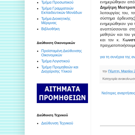
ενημερώθηκαν από
Τμήμα Προσωπικού
Δημήτρη Μεστροπ
Τμήμα Γραμματειών
Εκπαιδευτικών Μονάδων
λειτουργίας του, 
σύστημα άρδευσης)
Τμήμα Διοικητικής
Μέριμνας
ενημερώθηκαν για 
Βιβλιοθήκη
αναπτύσσονται στη
μαθητών και του γ
και τον κ. Κ
ωνστ
Διεύθυνση Οικονομικών
πραγματοποιήσουμε 
Προϊσταμένη Διεύθυνσης
Οικονομικών
για τη συνέχεια της α
Τμήμα Λογιστικού
Τμήμα Προμηθειών και
Διαχείρισης Υλικού
την
Πέμπτη, Μαρτίου 
Κατηγορία ανακοίνωσ
Νεότερες αναρτήσει
Διεύθυνση Τεχνικού
Διεύθυνση Τεχνικού