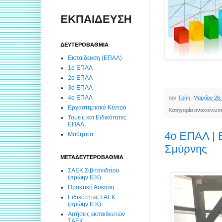
ΕΚΠΑΙΔΕΥΣΗ
ΔΕΥΤΕΡΟΒΑΘΜΙΑ
Εκπαίδευση (ΕΠΑΛ)
1ο ΕΠΑΛ
2ο ΕΠΑΛ
3ο ΕΠΑΛ
4ο ΕΠΑΛ
την
Τρίτη, Μαρτίου 26
Εργαστηριακό Κέντρο
Κατηγορία ανακοίνωσ
Τομείς και Ειδικότητες
ΕΠΑΛ
4ο ΕΠΑΛ | 
Μαθητεία
Σμύρνης
ΜΕΤΑΔΕΥΤΕΡΟΒΑΘΜΙΑ
ΣΑΕΚ Σιβιτανιδείου
(πρώην ΙΕΚ)
Πρακτική Άσκηση
Ειδικότητες ΣΑΕΚ
(πρώην ΙΕΚ)
Αιτήσεις εκπαιδευτών
ΣΑΕΚ