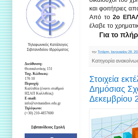
και φοιτήτριες α
Από το
2ο ΕΠ
έλαβε το χρηματι
Για το πλή
Τηλεφωνικός Κατάλογος
Σιβιτανιδείου Ιδρρύματος
την
Τετάρτη, Ιανουαρίου 28, 20
Κατηγορία ανακοίνω
Διεύθυνση:
Θεσσαλονίκης 151
Ταχ. Κώδικας:
Στοιχεία εκτ
176 10
Περιοχή:
Δημόσιας Σχ
Καλλιθέα (έναντι σταθμού
ΗΣΑΠ Καλλιθέας)
Δεκεμβρίου 
E-mail:
info@sivitanidios.edu.gr
Τηλέφωνο:
(+30) 210-4857600
Σιβιτανίδειος Σχολή