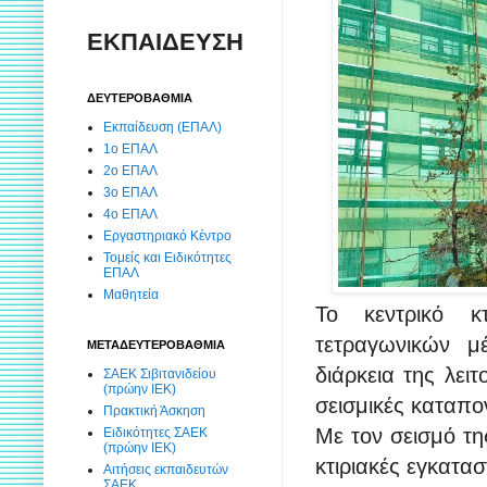
ΕΚΠΑΙΔΕΥΣΗ
ΔΕΥΤΕΡΟΒΑΘΜΙΑ
Εκπαίδευση (ΕΠΑΛ)
1ο ΕΠΑΛ
2ο ΕΠΑΛ
3ο ΕΠΑΛ
4ο ΕΠΑΛ
Εργαστηριακό Κέντρο
Τομείς και Ειδικότητες
ΕΠΑΛ
Μαθητεία
Το κεντρικό 
τετραγωνικών μ
ΜΕΤΑΔΕΥΤΕΡΟΒΑΘΜΙΑ
διάρκεια της λει
ΣΑΕΚ Σιβιτανιδείου
(πρώην ΙΕΚ)
σεισμικές καταπο
Πρακτική Άσκηση
Με τον σεισμό τη
Ειδικότητες ΣΑΕΚ
(πρώην ΙΕΚ)
κτιριακές εγκατασ
Αιτήσεις εκπαιδευτών
ΣΑΕΚ