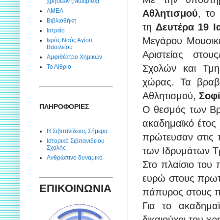
χρήσεων (Multiplex)
ΑΜΕΑ
Αθλητισμού
, το
Βιβλιοθήκη
τη
Δευτέρα 19 Ι
Ιατρείο
Μεγάρου Μουσική
Ιερός Ναός Αγίου
Βασιλείου
Αριστείας στου
Αμφιθέατρο Χημικών
Σχολών και Τμη
Το Αίθριο
χώρας. Τα βραβ
Αθλητισμού,
Σοφ
ΠΛΗΡΟΦΟΡΙΕΣ
Ο θεσμός των Βρ
ακαδημαϊκό έτος 
Η Σιβιτανίδειος Σήμερα
πρώτευσαν στις π
Ιστορικό Σιβιτανιδείου
Σχολής
των Ιδρυμάτων Τ
Ανθρώπινο δυναμικό
Στο πλαίσιο του 
ευρώ στους πρωτε
ΕΠΙΚΟΙΝΩΝΙΑ
πάπυρος στους π
Για το ακαδημαϊ
δικαιούχοι του χ