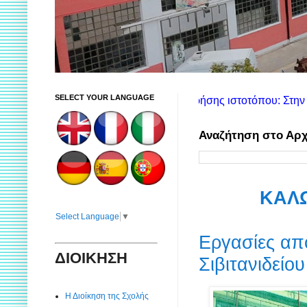
SELECT YOUR LANGUAGE
Οδηγίες χρήσης ιστοτόπου: Στην αριστερή στήλη θα 
Αναζήτηση στο Αρχ
ΚΑΛΩ
Select Language
▼
Εργασίες απ
ΔΙΟΙΚΗΣΗ
Σιβιτανιδείο
Η Διοίκηση της Σχολής