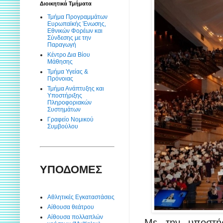
Διοικητικά Τμήματα
Τμήμα Προγραμμάτων
Ευρωπαϊκής Ένωσης,
Εθνικών Φορέων και
Σύνδεσης με την
Παραγωγή
Κέντρο Δια Βίου
Μάθησης
Τμήμα Υγείας &
Πρόνοιας
Τμήμα Ανάπτυξης και
Υποστήριξης
Πληροφοριακών
Συστημάτων
Γραφείο Νομικού
Συμβούλου
ΥΠΟΔΟΜΕΣ
Αθλητικές Εγκαταστάσεις
Αίθουσα θεάτρου
Αίθουσα πολλαπλών
Με την υποστή