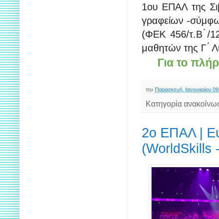
1ου ΕΠΑΛ της Σι
γραφείων -σύμφων
(ΦΕΚ 456/τ.Β ́/1
μαθητών της Γ ́ 
Για το πλή
την
Παρασκευή, Ιανουαρίου 09
Κατηγορία ανακοίνω
2ο ΕΠΑΛ | Ε
(WorldSkills 