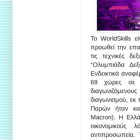
Το WorldSkills ε
προωθεί την επα
τις τεχνικές δε
“Ολυμπιάδα Δεξ
Ενδεικτικά αναφέ
69 χώρες σε 6
διαγωνιζόμενο
διαγωνισμού, εκ 
Παρών ήταν κα
Macron). Η Ελλάδ
οικονομικούς 
αντιπροσωπεία.