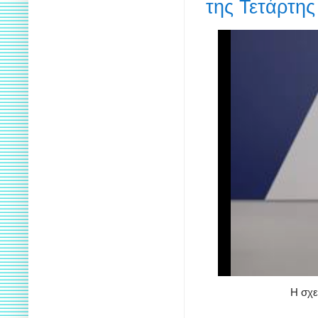
της Τετάρτης
Η σχε