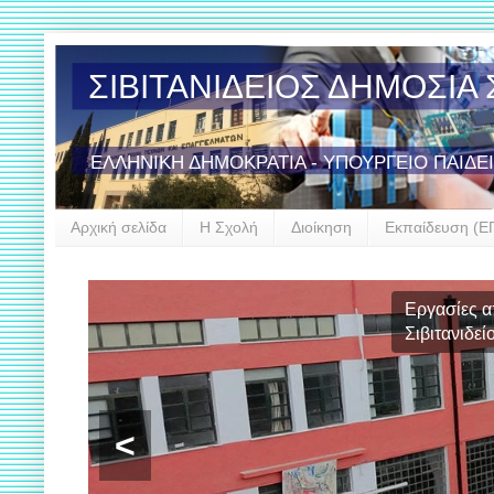
ΣΙΒΙΤΑΝΙΔΕΙΟΣ ΔΗΜΟΣΙ
ΕΛΛΗΝΙΚΗ ΔΗΜΟΚΡΑΤΙΑ - ΥΠΟΥΡΓΕΙΟ ΠΑΙΔΕ
Αρχική σελίδα
Η Σχολή
Διοίκηση
Εκπαίδευση (Ε
Εργασίες 
Σιβιτανιδεί
<