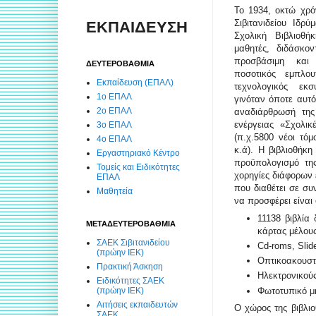
Το 1934, οκτώ χρόν
Σιβιτανιδείου Ιδρύ
ΕΚΠΑΙΔΕΥΣΗ
Σχολική Βιβλιοθή
μαθητές, διδάσκον
προσβάσιμη και
ΔΕΥΤΕΡΟΒΑΘΜΙΑ
ποσοτικός εμπλο
Εκπαίδευση (ΕΠΑΛ)
τεχνολογικός εκ
1ο ΕΠΑΛ
γινόταν όποτε αυτό
2ο ΕΠΑΛ
αναδιάρθρωσή της
ενέργειας «Σχολικ
3ο ΕΠΑΛ
(π.χ.5800 νέοι τόμ
4ο ΕΠΑΛ
κ.ά). Η βιβλιοθήκη
Εργαστηριακό Κέντρο
προϋπολογισμό της
Τομείς και Ειδικότητες
χορηγίες διάφορων 
ΕΠΑΛ
που διαθέτει σε συ
Μαθητεία
να προσφέρει είναι 
11138 βιβλία
ΜΕΤΑΔΕΥΤΕΡΟΒΑΘΜΙΑ
κάρτας μέλους
ΣΑΕΚ Σιβιτανιδείου
Cd-roms, Slid
(πρώην ΙΕΚ)
Οπτικοακουστι
Πρακτική Άσκηση
Ηλεκτρονικούς
Ειδικότητες ΣΑΕΚ
(πρώην ΙΕΚ)
Φωτοτυπικό μη
Αιτήσεις εκπαιδευτών
Ο χώρος της βιβλιο
ΣΑΕΚ