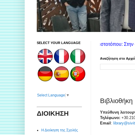
SELECT YOUR LANGUAGE
Οδηγίες χρήσης ιστοτόπου: Στην αριστερή στήλη θα 
Αναζήτηση στο Αρχε
Select Language
▼
Βιβλιοθήκη
ΔΙΟΙΚΗΣΗ
Υπεύθυνη λειτουργ
Τηλέφωνο:
+30.210
Email
:
library@sivi
Η Διοίκηση της Σχολής