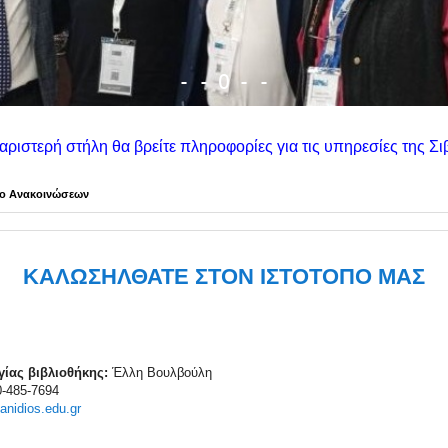
-
-
O
-
-
βρείτε πληροφορίες για τις υπηρεσίες της Σιβιτανιδείου. Στη δ
ίο Ανακοινώσεων
ΚΑΛΩΣΗΛΘΑΤΕ ΣΤΟΝ ΙΣΤΟΤΟΠΟ ΜΑΣ
ίας βιβλιοθήκης:
Έλλη Βουλβούλη
-485-7694
tanidios.edu.gr