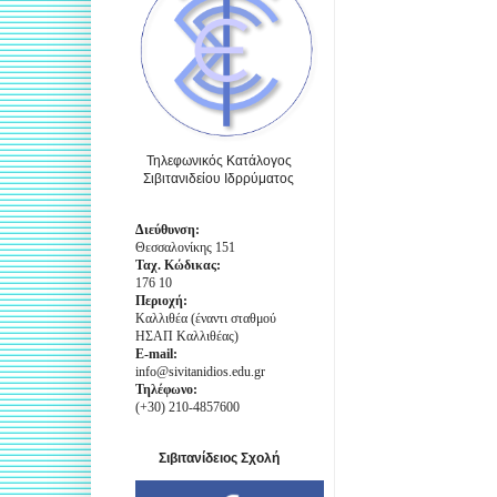
Τηλεφωνικός Κατάλογος
Σιβιτανιδείου Ιδρρύματος
Διεύθυνση:
Θεσσαλονίκης 151
Ταχ. Κώδικας:
176 10
Περιοχή:
Καλλιθέα (έναντι σταθμού
ΗΣΑΠ Καλλιθέας)
E-mail:
info@sivitanidios.edu.gr
Τηλέφωνο:
(+30) 210-4857600
Σιβιτανίδειος Σχολή