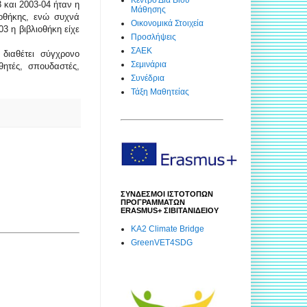
 και 2003-04 ήταν η
Μάθησης
οθήκης, ενώ συχνά
Οικονομικά Στοιχεία
3 η βιβλιοθήκη είχε
Προσλήψεις
ΣΑΕΚ
διαθέτει σύγχρονο
Σεμινάρια
θητές, σπουδαστές,
Συνέδρια
Τάξη Μαθητείας
ΣΥΝΔΕΣΜΟΙ ΙΣΤΟΤΟΠΩΝ
ΠΡΟΓΡΑΜΜΑΤΩΝ
ERASMUS+ ΣΙΒΙΤΑΝΙΔΕΙΟΥ
KA2 Climate Bridge
GreenVET4SDG