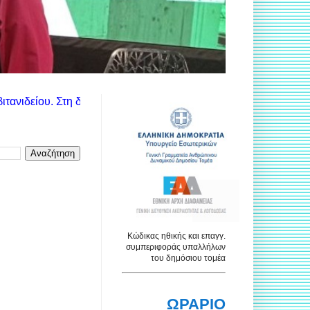
εξιά στήλη θα βρείτε τις ανακοινώσεις των αντίστοιχων υπηρεσι
Κώδικας ηθικής και επαγγ.
συμπεριφοράς υπαλλήλων
του δημόσιου τομέα
ΩΡΑΡΙΟ