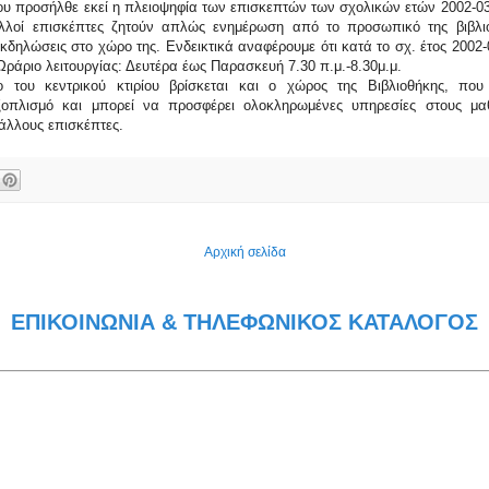
υ προσήλθε εκεί η πλειοψηφία των επισκεπτών των σχολικών ετών 2002-03
ολλοί επισκέπτες ζητούν απλώς ενημέρωση από το προσωπικό της βιβλι
κδηλώσεις στο χώρο της. Ενδεικτικά αναφέρουμε ότι κατά το σχ. έτος 2002-0
Ωράριο λειτουργίας: Δευτέρα έως Παρασκευή 7.30 π.μ.-8.30μ.μ.
 του κεντρικού κτιρίου βρίσκεται και ο χώρος της Βιβλιοθήκης, που 
ξοπλισμό και μπορεί να προσφέρει ολοκληρωμένες υπηρεσίες στους μα
 άλλους επισκέπτες.
Αρχική σελίδα
ΕΠΙΚΟΙΝΩΝΙΑ & ΤΗΛΕΦΩΝΙΚΟΣ ΚΑΤΑΛΟΓΟΣ