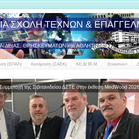
ΣΙΑ ΣΧΟΛΗ ΤΕΧΝΩΝ & ΕΠΑΓΓΕ
ΠΑΙΔΕΙΑΣ. ΘΡΗΣΚΕΥΜΑΤΩΝ και ΑΘΛΗΤΙΣΜΟΥ
υση (ΕΠΑΛ)
Κατάρτιση (ΣΑΕΚ)
ΚΕ.ΔΙ.ΒΙ.Μ.
Erasmus+
Συμμετοχή της Σιβιτανιδείου ΔΣΤΕ στην έκθεση MedWood 202