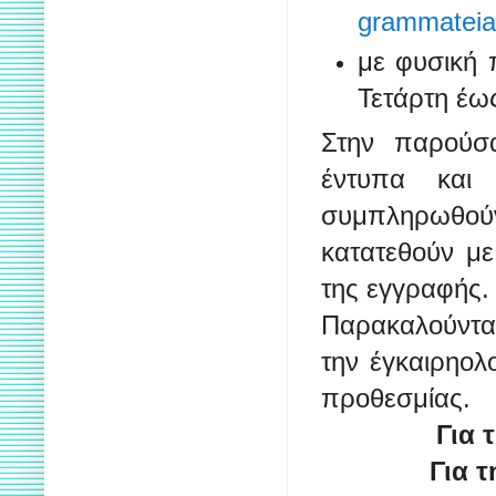
grammatei
με φυσική 
Τετάρτη έω
Στην παρούσα
έντυπα κα
συμπληρωθο
κατατεθούν μ
της
εγγραφής.
Παρακαλούνται
την έγκαιρη
ολ
προθεσμίας.
Για 
Για 