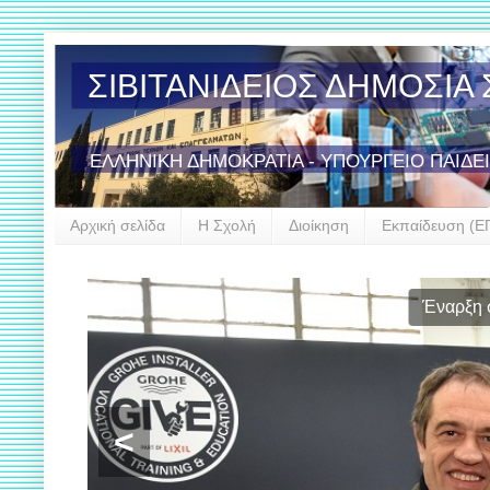
ΣΙΒΙΤΑΝΙΔΕΙΟΣ ΔΗΜΟΣΙ
ΕΛΛΗΝΙΚΗ ΔΗΜΟΚΡΑΤΙΑ - ΥΠΟΥΡΓΕΙΟ ΠΑΙΔΕ
Αρχική σελίδα
Η Σχολή
Διοίκηση
Εκπαίδευση (Ε
Έναρξη σ
<