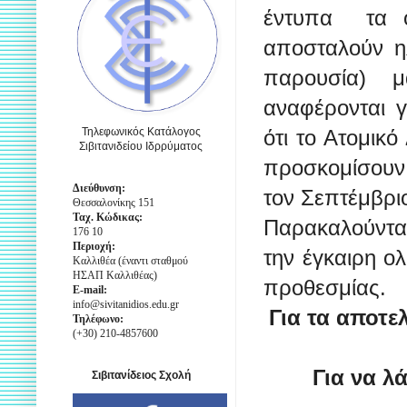
έντυπα τα ο
αποσταλούν η
παρουσία) μ
αναφέρονται γ
Τηλεφωνικός Κατάλογος
ότι το Ατομικ
Σιβιτανιδείου Ιδρρύματος
προσκομίσουν 
Διεύθυνση:
τον Σεπτέμβριο
Θεσσαλονίκης 151
Ταχ. Κώδικας:
Παρακαλούνται
176 10
Περιοχή:
την έγκαιρη ο
Καλλιθέα (έναντι σταθμού
ΗΣΑΠ Καλλιθέας)
προθεσμίας.
E-mail:
info@sivitanidios.edu.gr
Για τα αποτε
Τηλέφωνο:
(+30) 210-4857600
Για να λ
Σιβιτανίδειος Σχολή