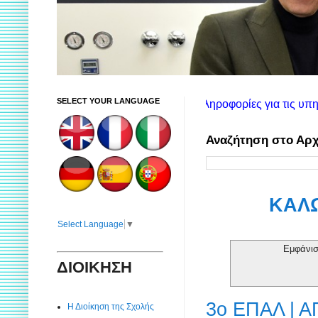
SELECT YOUR LANGUAGE
τήλη θα βρείτε πληροφορίες για τις υπηρεσίες της Σιβιτανιδείο
Αναζήτηση στο Αρχ
ΚΑΛΩ
Select Language
▼
Εμφάνισ
ΔΙΟΙΚΗΣΗ
3ο ΕΠΑΛ |
Η Διοίκηση της Σχολής