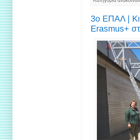
3ο ΕΠΑΛ | Κ
Erasmus+ στ