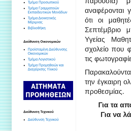
παρουσία) μ
Τμήμα Προσωπικού
Τμήμα Γραμματειών
αναφέρονται γ
Εκπαιδευτικών Μονάδων
Τμήμα Διοικητικής
ότι οι μαθητ
Μέριμνας
Σεπτέμβριο μ
Βιβλιοθήκη
Υγείας Μαθη
Διεύθυνση Οικονομικών
σχολείο που φ
Προϊσταμένη Διεύθυνσης
Οικονομικών
τις φωτογραφίε
Τμήμα Λογιστικού
Τμήμα Προμηθειών και
Διαχείρισης Υλικού
Παρακαλούνται
την έγκαιρη ο
προθεσμίας.
Για τα απ
Διεύθυνση Τεχνικού
Για να λ
Διεύθυνση Τεχνικού