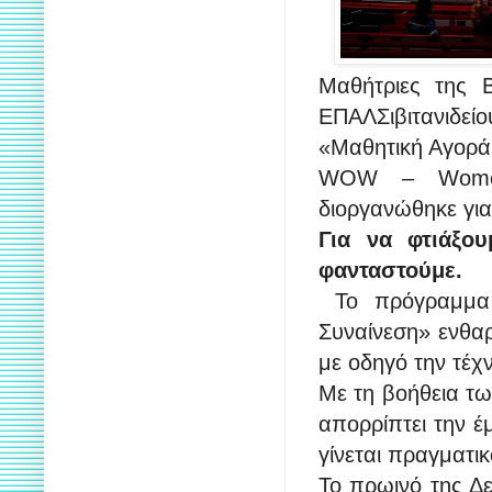
Μαθήτριες της 
ΕΠΑΛΣιβιτανιδε
«Μαθητική Αγορά 
WOW – Womeno
διοργανώθηκε γι
Για να φτιάξο
φανταστούμε.
Το πρόγραμμα 
Συναίνεση» ενθαρ
με οδηγό την τέχ
Με τη βοήθεια τω
απορρίπτει την έ
γίνεται πραγματικ
Το πρωινό της Δ