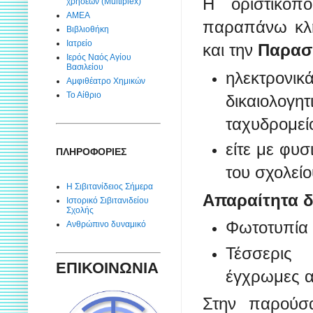
Η οριστικοπ
χρήσεων (Multiplex)
ΑΜΕΑ
παραπάνω κλη
Βιβλιοθήκη
Ιατρείο
και την
Παρασκ
Ιερός Ναός Αγίου
Βασιλείου
ηλεκτρον
Αμφιθέατρο Χημικών
Το Αίθριο
δικαιολο
ταχυδρομε
είτε με φυ
ΠΛΗΡΟΦΟΡΙΕΣ
του σχολεί
Η Σιβιτανίδειος Σήμερα
Απαραίτητα δ
Ιστορικό Σιβιτανιδείου
Σχολής
Φωτοτυπία 
Ανθρώπινο δυναμικό
Τέσσερις 
ΕΠΙΚΟΙΝΩΝΙΑ
έγχρωμες 
Στην παρούσα