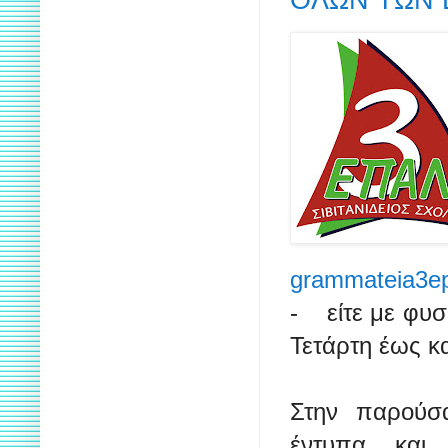
grammateia3e
- είτε με φυσ
Τετάρτη έως κα
Στην παρούσα
έντυπα κα