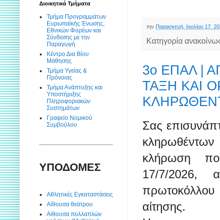
Διοικητικά Τμήματα
Τμήμα Προγραμμάτων
Ευρωπαϊκής Ένωσης,
την
Παρασκευή, Ιουλίου 17, 2
Εθνικών Φορέων και
Σύνδεσης με την
Κατηγορία ανακοίνω
Παραγωγή
Κέντρο Δια Βίου
Μάθησης
3ο ΕΠΑΛ |
Τμήμα Υγείας &
Πρόνοιας
ΤΑΞΗ ΚΑΙ 
Τμήμα Ανάπτυξης και
Υποστήριξης
ΚΛΗΡΩΘΕΝ
Πληροφοριακών
Συστημάτων
Γραφείο Νομικού
Σας επισυνάπ
Συμβούλου
κληρωθέντω
κλήρωση που
ΥΠΟΔΟΜΕΣ
17/7/2026, 
πρωτοκόλλου
Αθλητικές Εγκαταστάσεις
αίτησης.
Αίθουσα θεάτρου
Αίθουσα πολλαπλών