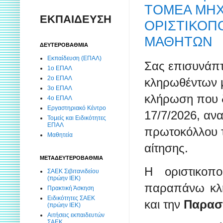
ΤΟΜΕΑ ΜΗΧ
ΕΚΠΑΙΔΕΥΣΗ
ΟΡΙΣΤΙΚΟΠ
ΜΑΘΗΤΩΝ
ΔΕΥΤΕΡΟΒΑΘΜΙΑ
Εκπαίδευση (ΕΠΑΛ)
Σας επισυνάπτ
1ο ΕΠΑΛ
2ο ΕΠΑΛ
κληρωθέντων μ
3ο ΕΠΑΛ
κλήρωση που 
4ο ΕΠΑΛ
Εργαστηριακό Κέντρο
17/7/2026, αν
Τομείς και Ειδικότητες
ΕΠΑΛ
πρωτοκόλλου τ
Μαθητεία
αίτησης.
ΜΕΤΑΔΕΥΤΕΡΟΒΑΘΜΙΑ
Η οριστικοπ
ΣΑΕΚ Σιβιτανιδείου
(πρώην ΙΕΚ)
παραπάνω κλη
Πρακτική Άσκηση
Ειδικότητες ΣΑΕΚ
και την
Παρασκ
(πρώην ΙΕΚ)
Αιτήσεις εκπαιδευτών
ΣΑΕΚ