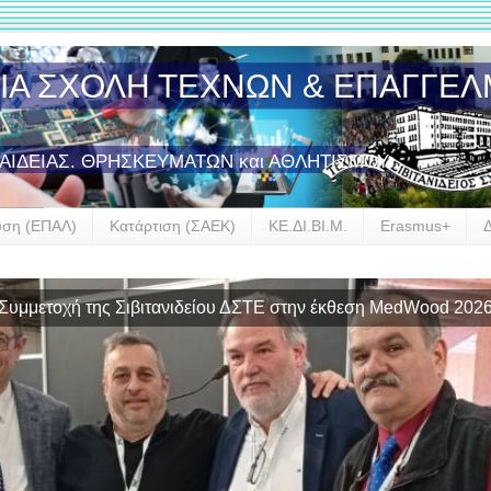
ΣΙΑ ΣΧΟΛΗ ΤΕΧΝΩΝ & ΕΠΑΓΓΕ
ΠΑΙΔΕΙΑΣ. ΘΡΗΣΚΕΥΜΑΤΩΝ και ΑΘΛΗΤΙΣΜΟΥ
υση (ΕΠΑΛ)
Κατάρτιση (ΣΑΕΚ)
ΚΕ.ΔΙ.ΒΙ.Μ.
Erasmus+
αρξη συνεργασίας της Σιβιτανιδείου Σχολής με την GROHE Hel