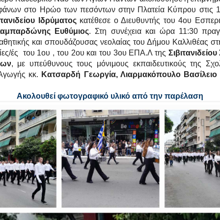
φάνων στο Ηρώο των πεσόντων στην Πλατεία Κύπρου στις 10
ιτανιδείου Ιδρύματος
κατέθεσε ο Διευθυντής του 4ου Εσπερ
καμπαρδώνης Ευθύμιος
. Στη συνέχεια και ώρα 11:30 πρα
αθητικής και σπουδάζουσας νεολαίας του Δήμου Καλλιθέας στ
ίες/ές του 1ου , του 2ου και του 3ου ΕΠΑ.Λ της
Σιβιτανιδείο
των
, με υπεύθυνους τους μόνιμους εκπαιδευτικούς της Σχ
Αγωγής κκ.
Κατσαρδή Γεωργία, Λιαρμακόπουλο Βασίλειο
Ακολουθεί φωτογραφικό υλικό από την παρέλαση