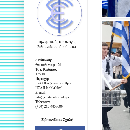
Τηλεφωνικός Κατάλογος
Σιβιτανιδείου Ιδρρύματος
Διεύθυνση:
Θεσσαλονίκης 151
Ταχ. Κώδικας:
176 10
Περιοχή:
Καλλιθέα (έναντι σταθμού
ΗΣΑΠ Καλλιθέας)
E-mail:
info@sivitanidios.edu.gr
Τηλέφωνο:
(+30) 210-4857600
Σιβιτανίδειος Σχολή