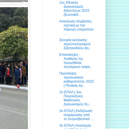
2ος Εθνικός
Διαγωνισμός
δεξιοτήτων 2025
(Euroskill...
Ανανέωση σύμβασης
σχετικά με την
παροχή υπηρεσιών
...
Στοιχεία εκτέλεσης
προϋπολογισμού
Σιβιτανιδείου Δη...
Επανάληψη -
Ανάθεση της
προμήθειας
λογισμικού ασφα...
Πρόσληψη
προσωπικού
καθαριότητας 2025
| Πίνακας κα...
2ο ΕΠΑΛ | 3ος
Πανελλήνιος
Μαθητικός
Διαγωνισμός Κυ...
3ο ΕΠΑΛ | Εκδήλωση
ενημέρωσης από
το πυροσβεστικό ...
3ο ΕΠΑΛ | Αναπηρία