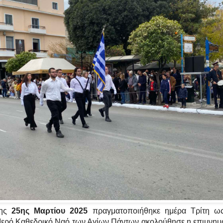
της
25ης Μαρτίου 2025
πραγματοποιήθηκε ημέρα Τρίτη ως
 Ιερό Καθεδρικό Ναό των Αγίων Πάντων ακολούθησε η επιμνημ