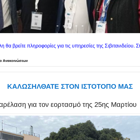
-
-
-
O
-
 για τις υπηρεσίες της Σιβιτανιδείου. Στη δεξιά στήλη θα βρεί
ίο Ανακοινώσεων
ΚΑΛΩΣΗΛΘΑΤΕ ΣΤΟΝ ΙΣΤΟΤΟΠΟ ΜΑΣ
αρέλαση για τον εορτασμό της 25ης Μαρτίου