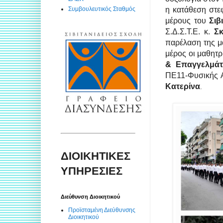
Συμβουλευτικός Σταθμός
η κατάθεση στε
μέρους του
Σιβ
Σ.Δ.Σ.Τ.Ε. κ.
Σ
παρέλαση της μ
μέρος οι μαθητρ
& Επαγγελμά
ΠΕ11-Φυσικής 
Κατερίνα
.
ΔΙΟΙΚΗΤΙΚΕΣ
ΥΠΗΡΕΣΙΕΣ
Διεύθυνση Διοικητικού
Προϊσταμένη Διεύθυνσης
Διοικητικού