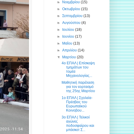
►
Νοεμβρίου
(15)
►
Οκτωβρίου
(15)
►
Σεπτεμβρίου
(13)
►
Αυγούστου
(4)
►
Ιουλίου
(18)
►
Ιουνίου
(17)
►
Μαΐου
(13)
►
Απριλίου
(14)
▼
Μαρτίου
(20)
4ο ΕΠΑΛ | Επίσκεψη
τμημάτων του
τομέα
Μηχανολογίας...
Μαθητική παρέλαση
για τον εορτασμό
της 25ης Μαρτίου
1ο ΕΠΑΛ | Σχολεία-
Πρέσβεις του
Ευρωπαϊκού
Κοινοβου...
3ο ΕΠΑΛ | Τελικοί
αγώνες
ποδοσφαίρου και
μπάσκετ Σ...