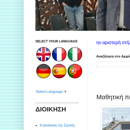
SELECT YOUR LANGUAGE
ς χρήσης ιστοτόπου: Στην αριστερή στήλη θα βρείτε πληροφορίες
Αναζήτηση στο Αρχε
Select Language
▼
Μαθητική π
ΔΙΟΙΚΗΣΗ
Η Διοίκηση της Σχολής