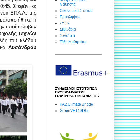
Μάθησης
:45. Στεφάνι εκ
Οικονομικά Στοιχεία
ινού ΕΠΑ.Λ. της
Προσλήψεις
γματοποιήθηκε η
ΣΑΕΚ
ην οποία έλαβαν
Σεμινάρια
υ Σχολής Τεχνών
Συνέδρια
ολής του κλάδου
Τάξη Μαθητείας
και
Λυσάνδρου
ΣΥΝΔΕΣΜΟΙ ΙΣΤΟΤΟΠΩΝ
ΠΡΟΓΡΑΜΜΑΤΩΝ
ERASMUS+ ΣΙΒΙΤΑΝΙΔΕΙΟΥ
KA2 Climate Bridge
GreenVET4SDG