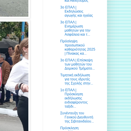
και Αθλητισμός
3ο ΕΠΑΛ |
Εκδηλώσεις
αγωγής και ηγείας
3ο ΕΠΑΛ |
Ενημέρωση
μαθητών για την
Ασφάλεια και τ...
Πρόσληψη
προσωπικού
καθαριότητας 2025
| Πίνακας κα...
3ο ΕΠΑΛ | Επίσκεψη
των μαθητών του
Δομικού Τμήματο...
Τιμητική εκδήλωση
για τους ιδρυτές
της Σχολής στην...
1ο ΕΠΑΛ |
Πρόσκληση
εκδήλωσης
ενδιαφέροντος
ταξιδι...
Συνέντευξη του
Γενικού Διευθυντή
της Σιβιτανιδείου...
Πρόσκληση