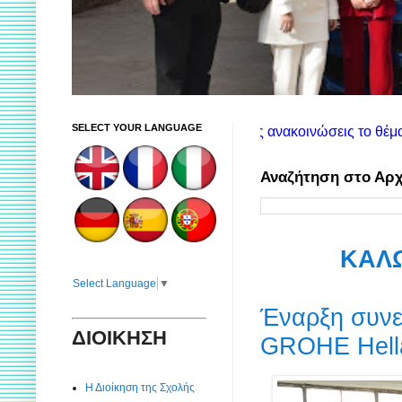
SELECT YOUR LANGUAGE
 εντοπίσετε εύκολα στις ανακοινώσεις το θέμα που σας ενδιαφέρ
Αναζήτηση στο Αρχ
ΚΑΛΩ
Select Language
▼
Έναρξη συνερ
ΔΙΟΙΚΗΣΗ
GROHE Hell
Η Διοίκηση της Σχολής