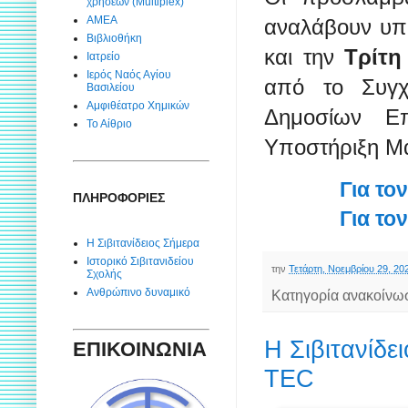
χρήσεων (Multiplex)
ΑΜΕΑ
αναλάβουν υπ
Βιβλιοθήκη
και την
Τρίτη
Ιατρείο
Ιερός Ναός Αγίου
από το Συγχ
Βασιλείου
Αμφιθέατρο Χημικών
Δημοσίων Ε
Το Αίθριο
Υποστήριξη Μ
Για το
ΠΛΗΡΟΦΟΡΙΕΣ
Για το
Η Σιβιτανίδειος Σήμερα
Ιστορικό Σιβιτανιδείου
την
Τετάρτη, Νοεμβρίου 29, 20
Σχολής
Ανθρώπινο δυναμικό
Κατηγορία ανακοίνω
Η Σιβιτανίδε
ΕΠΙΚΟΙΝΩΝΙΑ
TEC