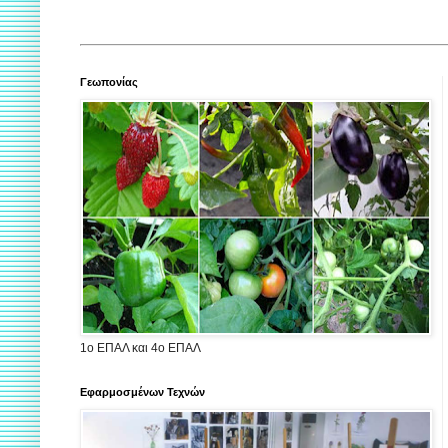
Γεωπονίας
1ο ΕΠΑΛ και 4ο ΕΠΑΛ
Εφαρμοσμένων Τεχνών