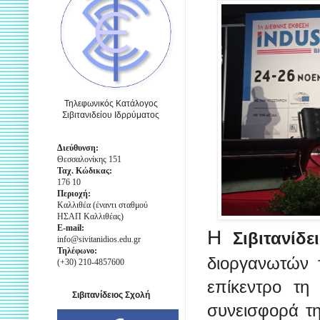
Τηλεφωνικός Κατάλογος
Σιβιτανιδείου Ιδρρύματος
Διεύθυνση:
Θεσσαλονίκης 151
Ταχ. Κώδικας:
176 10
Περιοχή:
Καλλιθέα (έναντι σταθμού
ΗΣΑΠ Καλλιθέας)
E-mail:
Η
Σιβιτανίδ
info@sivitanidios.edu.gr
Τηλέφωνο:
διοργανωτών
(+30) 210-4857600
επίκεντρο τη 
Σιβιτανίδειος Σχολή
συνεισφορά τη