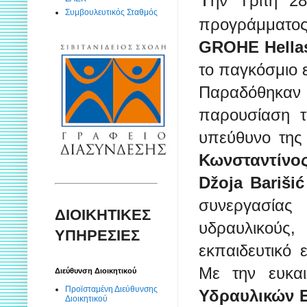
ην Τρίτη 28
Συμβουλευτικός Σταθμός
προγράμματος
GROHE Hella
το παγκόσμιο
Παραδόθηκαν 
παρουσίαση τ
υπεύθυνο της 
Κωνσταντίνο
Džoja Barišić
συνεργασία
ΔΙΟΙΚΗΤΙΚΕΣ
υδραυλικούς
ΥΠΗΡΕΣΙΕΣ
εκπαιδευτικό 
Με την ευκα
Διεύθυνση Διοικητικού
Προϊσταμένη Διεύθυνσης
Υδραυλικών 
Διοικητικού