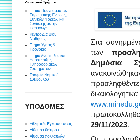
Διοικητικά Τμήματα
Τμήμα Προγραμμάτων
Ευρωπαϊκής Ένωσης,
Εθνικών Φορέων και
Σύνδεσης με την
Παραγωγή
Κέντρο Δια Βίου
Μάθησης
Στα συνημμέν
Τμήμα Υγείας &
Πρόνοιας
των
προσλ
Τμήμα Ανάπτυξης και
Υποστήριξης
Δημόσια Σ
Πληροφοριακών
Συστημάτων
ανακοινώθηκ
Γραφείο Νομικού
Συμβούλου
προσληφθέντε
δικαιολογητ
www.minedu.gov
ΥΠΟΔΟΜΕΣ
πρωτοκολληθο
29/11/2023
.
Αθλητικές Εγκαταστάσεις
Αίθουσα θεάτρου
Αίθουσα πολλαπλών
Οι προσλαμβα