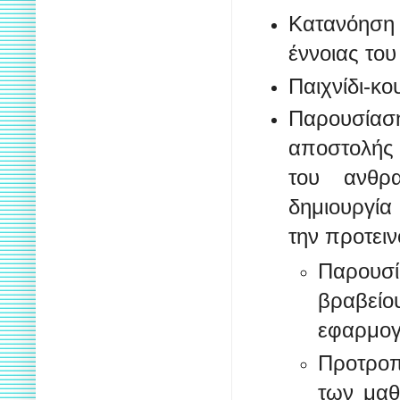
Κατανόηση 
έννοιας το
Παιχνίδι-κ
Παρουσίασ
αποστολής 
του ανθρ
δημιουργί
την προτει
Παρουσί
βραβείο
εφαρμογ
Προτροπ
των μαθη