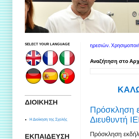
SELECT YOUR LANGUAGE
οινώσεις των αντίστοιχων υπηρεσιών. Χρησιμοποιήστε το πλαίσιο
Αναζήτηση στο Αρχ
ΚΑΛΩ
ΔΙΟΙΚΗΣΗ
Πρόσκληση ε
Διευθυντή Ι
Η Διοίκηση της Σχολής
Πρόσκληση εκδήλω
ΕΚΠΑΙΔΕΥΣΗ