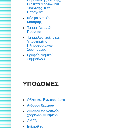
Ευρωπαϊκής Ένωσης,
Εθνικών Φορέων και
Σύνδεσης με την
Παραγωγή
Κέντρο Δια Βίου
Μάθησης
Τμήμα Υγείας &
Πρόνοιας
Τμήμα Ανάπτυξης και
Υποστήριξης
Πληροφοριακών
Συστημάτων
Γραφείο Νομικού
Συμβούλου
ΥΠΟΔΟΜΕΣ
Αθλητικές Εγκαταστάσεις
Αίθουσα θεάτρου
Αίθουσα πολλαπλών
χρήσεων (Multiplex)
ΑΜΕΑ
Βιβλιοθήκη