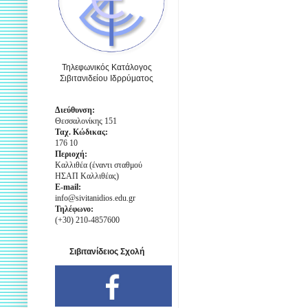
Τηλεφωνικός Κατάλογος
Σιβιτανιδείου Ιδρρύματος
Διεύθυνση:
Θεσσαλονίκης 151
Ταχ. Κώδικας:
176 10
Περιοχή:
Καλλιθέα (έναντι σταθμού
ΗΣΑΠ Καλλιθέας)
E-mail:
info@sivitanidios.edu.gr
Τηλέφωνο:
(+30) 210-4857600
Σιβιτανίδειος Σχολή