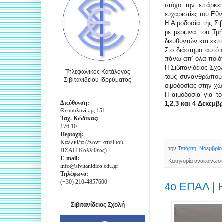
στόχο την επάρκει
ευχαριστίες του Ε
Η Αιμοδοσία της Σι
με μέριμνα του Τμ
διευθυντών και εκπ
Στο διάστημα αυτό
πάνω απ’ όλα ποιό
Η Σιβιτανίδειος Σχ
Τηλεφωνικός Κατάλογος
τους συνανθρώπους
Σιβιτανιδείου Ιδρρύματος
αιμοδοσίας στην χ
Η αιμοδοσία για τ
Διεύθυνση:
1,2,3 και 4 Δεκεμβ
Θεσσαλονίκης 151
Ταχ. Κώδικας:
176 10
Περιοχή:
Καλλιθέα (έναντι σταθμού
την
Τετάρτη, Νοεμβρίο
ΗΣΑΠ Καλλιθέας)
E-mail:
Κατηγορία ανακοίνωσ
info@sivitanidios.edu.gr
Τηλέφωνο:
(+30) 210-4857600
4ο ΕΠΑΛ |
Σιβιτανίδειος Σχολή