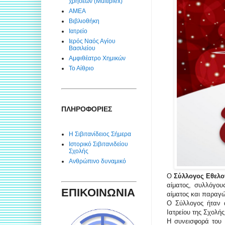
χρήσεων (Multiplex)
ΑΜΕΑ
Βιβλιοθήκη
Ιατρείο
Ιερός Ναός Αγίου
Βασιλείου
Αμφιθέατρο Χημικών
Το Αίθριο
ΠΛΗΡΟΦΟΡΙΕΣ
Η Σιβιτανίδειος Σήμερα
Ιστορικό Σιβιτανιδείου
Σχολής
Ανθρώπινο δυναμικό
Ο
Σύλλογος Εθελο
αίματος, συλλόγο
ΕΠΙΚΟΙΝΩΝΙΑ
αίματος και παραγ
Ο Σύλλογος ήταν α
Ιατρείου της Σχολή
Η συνεισφορά του 