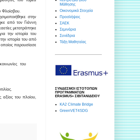
Μάθησης
Οικονομικά Στοιχεία
υ Φλοίσβου.
ησιμοποιήθηκε στην
Προσλήψεις
ηκε από τον Γιάννη
ΣΑΕΚ
καετίες μετατράπηκε
Σεμινάρια
ια την ιστορία του
Συνέδρια
την ιστορία του από
Τάξη Μαθητείας
ο οποίος παρουσίασε
κοινωνίες του
ΣΥΝΔΕΣΜΟΙ ΙΣΤΟΤΟΠΩΝ
τιλίας.
ΠΡΟΓΡΑΜΜΑΤΩΝ
ERASMUS+ ΣΙΒΙΤΑΝΙΔΕΙΟΥ
ς αξίας του πλοίου,
KA2 Climate Bridge
GreenVET4SDG