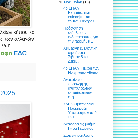
▼
Νοεμβρίου
(15)
4ο ΕΠΑΛ |
Εκπαιδευτική
επίσκεψη του
τομέα Ηλεκτρολ...
Πρόσκληση
λείων κήπου και
εκδήλωσης
ενδιαφέροντος για
ος των αλλαγών"
την προμήθει...
Vet".
Χειμερινή εθελοντική
γραφο
ΕΔΩ
αιμοδοσία
Σιβιτανιδείου
Δεκεμ...
4ο ΕΠΑΛ | Ημέρα των
Ηνωμένων Εθνών
Ανακοίνωση
πρόσληψης
αναπληρωτών
 2025
εκπαιδευτικών
στη...
ΣΑΕΚ Σιβιτανιδείου |
Προκήρυξη
Υποτροφιών από
το Ί...
Αναφορά εις μνήμη
Γίτσα Γεωργίου
Στοιχεία εκτέλεσης