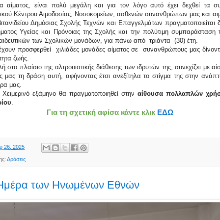
α αίματος, είναι πολύ μεγάλη και για τον λόγο αυτό έχει δεχθεί τα συ
θνικού Κέντρου Αιμοδοσίας, Νοσοκομείων, ασθενών συνανθρώπων μας και αι
βιτανιδείου Δημόσιας Σχολής Τεχνών και Επαγγελμάτων πραγματοποιείται 
ήματος Υγείας και Πρόνοιας της Σχολής και την πολύτιμη συμπαράσταση τ
αιδευτικών των Σχολικών μονάδων, για πάνω από τριάντα (30) έτη.
 έχουν προσφερθεί χιλιάδες μονάδες αίματος σε συνανθρώπους μας δίνοντ
τητα ζωής.
ολή στο πλαίσιο της αλτρουιστικής διάθεσης των ιδρυτών της, συνεχίζει με α
 μας τη δράση αυτή, αφήνοντας έτσι ανεξίτηλα το στίγμα της στην ανάπτυ
ώρα μας.
ο Χειμερινό εξάμηνο θα πραγματοποιηθεί στην
αίθουσα πολλαπλών χρή
ρίου
.
Για τη σχετική αφίσα κάντε κλικ
ΕΔΩ
υ 26, 2025
ης:
Δράσεις
 Ημέρα των Ηνωμένων Εθνών