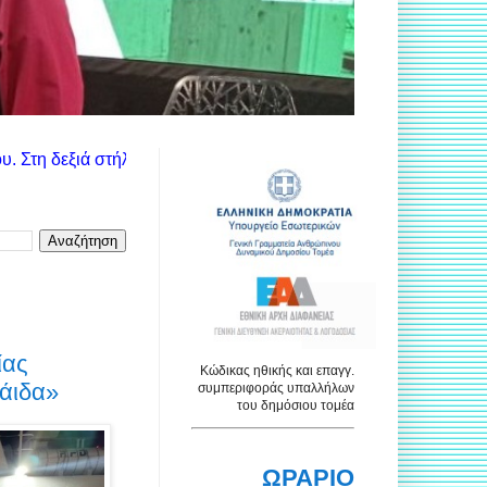
θα βρείτε τις ανακοινώσεις των αντίστοιχων υπηρεσιών. Χρησιμο
ίας
Κώδικας ηθικής και επαγγ.
άιδα»
συμπεριφοράς υπαλλήλων
του δημόσιου τομέα
ΩΡΑΡΙΟ