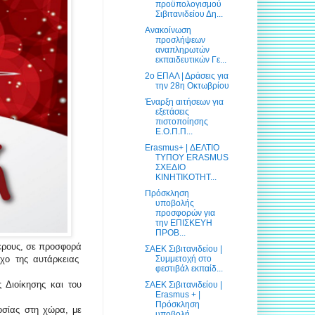
προϋπολογισμού
Σιβιτανιδείου Δη...
Ανακοίνωση
προσλήψεων
αναπληρωτών
εκπαιδευτικών Γε...
2ο ΕΠΑΛ | Δράσεις για
την 28η Οκτωβρίου
Έναρξη αιτήσεων για
εξετάσεις
πιστοποίησης
Ε.Ο.Π.Π...
Erasmus+ | ΔΕΛΤΙΟ
ΤΥΠΟΥ ERASMUS
ΣΧΕΔΙΟ
ΚΙΝΗΤΙΚΟΤΗΤ...
Πρόσκληση
υποβολής
προσφορών για
την ΕΠΙΣΚΕΥΗ
ΠΡΟΒ...
τερους, σε προσφορά
ΣΑΕΚ Σιβιτανιδείου |
Συμμετοχή στο
χο της αυτάρκειας
φεστιβάλ εκπαίδ...
 Διοίκησης και του
ΣΑΕΚ Σιβιτανιδείου |
Erasmus + |
Πρόσκληση
οσίας στη χώρα, με
υποβολή...