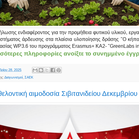
λωσης ενδιαφέροντος για την προμήθεια φυτικού υλικού, εργα
στήματος άρδευσης στα πλαίσια υλοποίησης δράσης "Ο κήπ
γασίας WP3.6 του προγράμματος Erasmus+ KA2- "GreenLabs in 
σσότερες πληροφορίες ανοίξτε το συνημμένο έγ
ρίου 28, 2025
ης:
Διαγωνισμοί
,
ΣΑΕΚ
θελοντική αιμοδοσία Σιβιτανιδείου Δεκεμβρίου