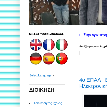
SELECT YOUR LANGUAGE
Οδηγίες χρήσης ιστοτόπου: Στην αριστερή στήλη θα βρείτε πληρ
Αναζήτηση στο Αρχε
Select Language
▼
4ο ΕΠΑΛ | 
Ηλεκτρονικ
ΔΙΟΙΚΗΣΗ
Η Διοίκηση της Σχολής