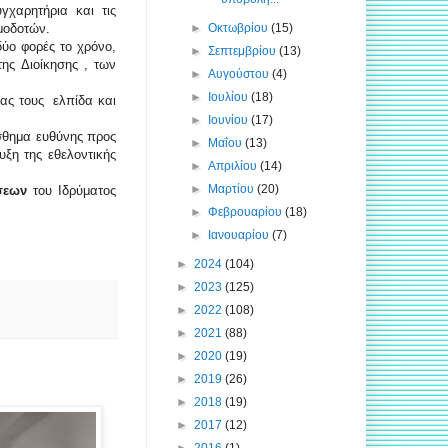
γχαρητήρια και τις
►
Οκτωβρίου
(15)
μοδοτών.
δύο φορές το χρόνο,
►
Σεπτεμβρίου
(13)
ης Διοίκησης , των
►
Αυγούστου
(4)
►
Ιουλίου
(18)
ας τους ελπίδα και
►
Ιουνίου
(17)
ίσθημα ευθύνης προς
►
Μαΐου
(13)
ξη της εθελοντικής
►
Απριλίου
(14)
►
Μαρτίου
(20)
σεων
του Ιδρύματος
►
Φεβρουαρίου
(18)
►
Ιανουαρίου
(7)
►
2024
(104)
►
2023
(125)
►
2022
(108)
►
2021
(88)
►
2020
(19)
►
2019
(26)
►
2018
(19)
►
2017
(12)
►
2016
(1)