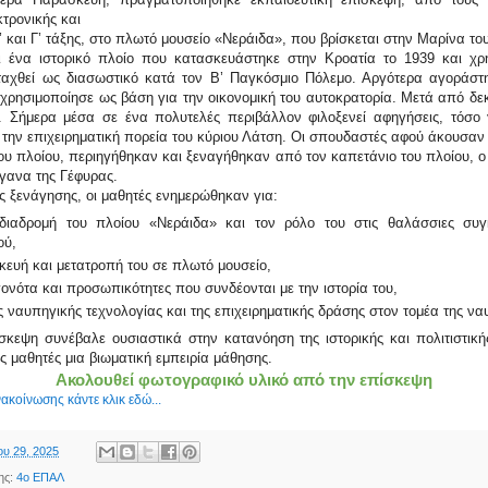
τρονικής και
’ και Γ’ τάξης, στο πλωτό μουσείο «Νεράιδα», που βρίσκεται στην Μαρίνα το
ι ένα ιστορικό πλοίο που κατασκευάστηκε στην Κροατία το 1939 και χρ
ιταχθεί ως διασωστικό κατά τον Β’ Παγκόσμιο Πόλεμο. Αργότερα αγοράστ
 χρησιμοποίησε ως βάση για την οικονομική του αυτοκρατορία. Μετά από δε
 Σήμερα μέσα σε ένα πολυτελές περιβάλλον φιλοξενεί αφηγήσεις, τόσο γ
α την επιχειρηματική πορεία του κύριου Λάτση. Οι σπουδαστές αφού άκουσαν 
ου πλοίου, περιηγήθηκαν και ξεναγήθηκαν από τον καπετάνιο του πλοίου, 
ργανα της Γέφυρας.
ης ξενάγησης, οι μαθητές ενημερώθηκαν για:
διαδρομή του πλοίου «Νεράιδα» και τον ρόλο του στις θαλάσσιες συγ
ού,
ευή και μετατροπή του σε πλωτό μουσείο,
ονότα και προσωπικότητες που συνδέονται με την ιστορία του,
ης ναυπηγικής τεχνολογίας και της επιχειρηματικής δράσης στον τομέα της ναυ
σκεψη συνέβαλε ουσιαστικά στην κατανόηση της ιστορικής και πολιτιστική
 μαθητές μια βιωματική εμπειρία μάθησης.
Ακολουθεί φωτογραφικό υλικό από την επίσκεψη
νακοίνωσης κάντε κλικ εδώ...
ου 29, 2025
ης:
4ο ΕΠΑΛ