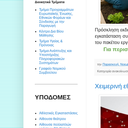
Διοικητικά Τμήματα
Τμήμα Προγραμμάτων
Ευρωπαϊκής Ένωσης,
Εθνικών Φορέων και
Σύνδεσης με την
Παραγωγή
Πρόσκληση εκδή
Κέντρο Δια Βίου
Μάθησης
εγκατάσταση συ
Τμήμα Υγείας &
του πακέτου ερ
Πρόνοιας
Για περι
Τμήμα Ανάπτυξης και
Υποστήριξης
Πληροφοριακών
Συστημάτων
την
Παρασκευή, Νοεμβ
Γραφείο Νομικού
Κατηγορία ανακοίνωσ
Συμβούλου
Χειμερινή ε
ΥΠΟΔΟΜΕΣ
Αθλητικές Εγκαταστάσεις
Αίθουσα θεάτρου
Αίθουσα πολλαπλών