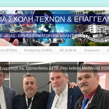
ΣΙΑ ΣΧΟΛΗ ΤΕΧΝΩΝ & ΕΠΑΓΓΕ
ΠΑΙΔΕΙΑΣ. ΘΡΗΣΚΕΥΜΑΤΩΝ και ΑΘΛΗΤΙΣΜΟΥ
υση (ΕΠΑΛ)
Κατάρτιση (ΣΑΕΚ)
ΚΕ.ΔΙ.ΒΙ.Μ.
Erasmus+
Έναρξη συνεργασίας της Σιβιτανιδείου Σχολής με την GROHE