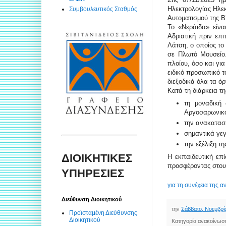
Ηλεκτρολογίας Ηλεκ
Συμβουλευτικός Σταθμός
Αυτοματισμού της Β
Το «Νεράιδα» είνα
Αδριατική πριν επ
Λάτση, ο οποίος το
σε Πλωτό Μουσείο.
πλοίου, όσο και γι
ειδικό προσωπικό τ
διεξοδικά όλα τα ό
Κατά τη διάρκεια τ
τη μοναδική 
Αργοσαρωνικ
την ανακατασκ
σημαντικά γεγ
την εξέλιξη τ
ΔΙΟΙΚΗΤΙΚΕΣ
Η εκπαιδευτική επί
προσφέροντας στους
ΥΠΗΡΕΣΙΕΣ
για τη συνέχεια της α
Διεύθυνση Διοικητικού
την
Σάββατο, Νοεμβρί
Προϊσταμένη Διεύθυνσης
Διοικητικού
Κατηγορία ανακοίνωσ