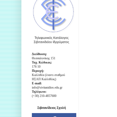
Τηλεφωνικός Κατάλογος
Σιβιτανιδείου Ιδρρύματος
Διεύθυνση:
Θεσσαλονίκης 151
Ταχ. Κώδικας:
176 10
Περιοχή:
Καλλιθέα (έναντι σταθμού
ΗΣΑΠ Καλλιθέας)
E-mail:
info@sivitanidios.edu.gr
Τηλέφωνο:
(+30) 210-4857600
Σιβιτανίδειος Σχολή