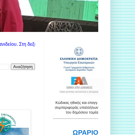
ά στήλη θα βρείτε τις ανακοινώσεις των αντίστοιχων υπηρεσιών
Κώδικας ηθικής και επαγγ.
συμπεριφοράς υπαλλήλων
του δημόσιου τομέα
ΩΡΑΡΙΟ