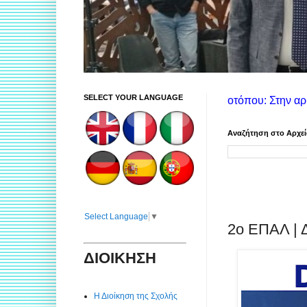
SELECT YOUR LANGUAGE
Οδηγίες χρήσης ιστοτόπου: Στην αριστερή στήλη θα βρε
Αναζήτηση στο Αρχε
Select Language
▼
2ο ΕΠΑΛ | 
ΔΙΟΙΚΗΣΗ
Η Διοίκηση της Σχολής