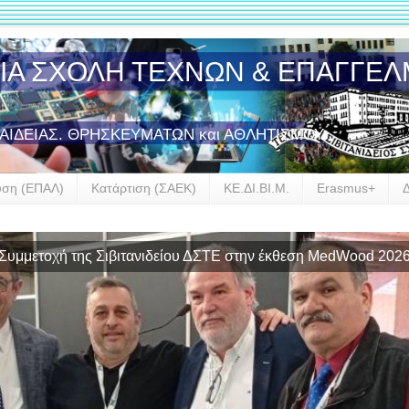
ΣΙΑ ΣΧΟΛΗ ΤΕΧΝΩΝ & ΕΠΑΓΓΕ
ΠΑΙΔΕΙΑΣ. ΘΡΗΣΚΕΥΜΑΤΩΝ και ΑΘΛΗΤΙΣΜΟΥ
υση (ΕΠΑΛ)
Κατάρτιση (ΣΑΕΚ)
ΚΕ.ΔΙ.ΒΙ.Μ.
Erasmus+
Συμμετοχή της Σιβιτανιδείου ΔΣΤΕ στην έκθεση MedWood 202