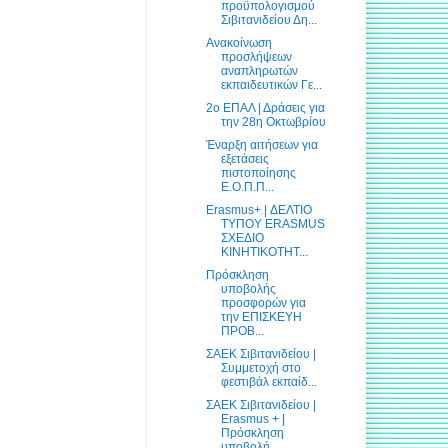
προϋπολογισμού
Σιβιτανιδείου Δη...
Ανακοίνωση
προσλήψεων
αναπληρωτών
εκπαιδευτικών Γε...
2ο ΕΠΑΛ | Δράσεις για
την 28η Οκτωβρίου
Έναρξη αιτήσεων για
εξετάσεις
πιστοποίησης
Ε.Ο.Π.Π...
Erasmus+ | ΔΕΛΤΙΟ
ΤΥΠΟΥ ERASMUS
ΣΧΕΔΙΟ
ΚΙΝΗΤΙΚΟΤΗΤ...
Πρόσκληση
υποβολής
προσφορών για
την ΕΠΙΣΚΕΥΗ
ΠΡΟΒ...
ΣΑΕΚ Σιβιτανιδείου |
Συμμετοχή στο
φεστιβάλ εκπαίδ...
ΣΑΕΚ Σιβιτανιδείου |
Erasmus + |
Πρόσκληση
υποβολή...