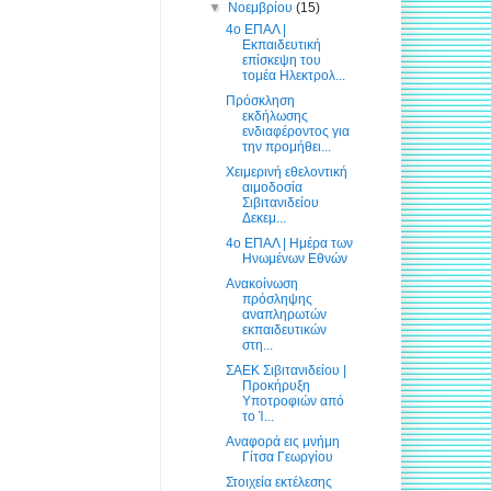
▼
Νοεμβρίου
(15)
4ο ΕΠΑΛ |
Εκπαιδευτική
επίσκεψη του
τομέα Ηλεκτρολ...
Πρόσκληση
εκδήλωσης
ενδιαφέροντος για
την προμήθει...
Χειμερινή εθελοντική
αιμοδοσία
Σιβιτανιδείου
Δεκεμ...
4ο ΕΠΑΛ | Ημέρα των
Ηνωμένων Εθνών
Ανακοίνωση
πρόσληψης
αναπληρωτών
εκπαιδευτικών
στη...
ΣΑΕΚ Σιβιτανιδείου |
Προκήρυξη
Υποτροφιών από
το Ί...
Αναφορά εις μνήμη
Γίτσα Γεωργίου
Στοιχεία εκτέλεσης