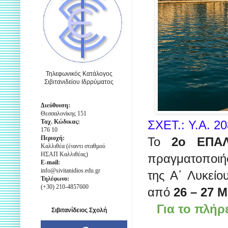
Τηλεφωνικός Κατάλογος
Σιβιτανιδείου Ιδρρύματος
Διεύθυνση:
Θεσσαλονίκης 151
Ταχ. Κώδικας:
ΣΧΕΤ.: Υ.Α. 20
176 10
Περιοχή:
Το
2ο ΕΠΑΛ
Καλλιθέα (έναντι σταθμού
ΗΣΑΠ Καλλιθέας)
πραγματοποιήσ
E-mail:
info@sivitanidios.edu.gr
της Α΄ Λυκεί
Τηλέφωνο:
(+30) 210-4857600
από
26 – 27 
Για το πλήρ
Σιβιτανίδειος Σχολή