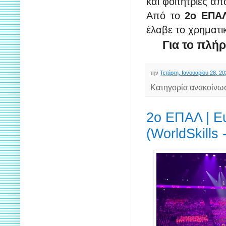
και φοιτήτριες α
Από το
2ο ΕΠ
έλαβε το χρηματι
Για το πλή
την
Τετάρτη, Ιανουαρίου 28, 20
Κατηγορία ανακοίνω
2ο ΕΠΑΛ | Ε
(WorldSkills 