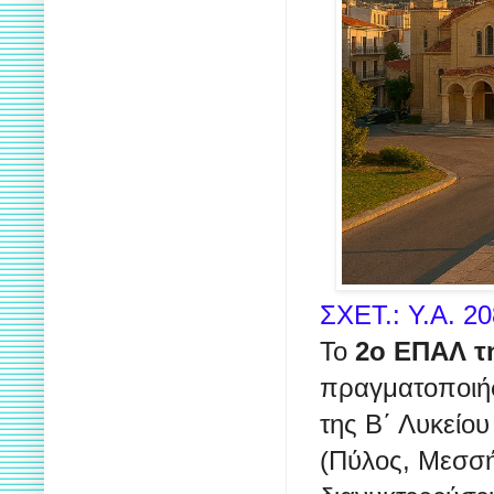
ΣΧΕΤ.: Υ.Α. 20
Το
2ο ΕΠΑΛ τη
πραγματοποιήσ
της Β΄ Λυκείο
(Πύλος, Μεσσή