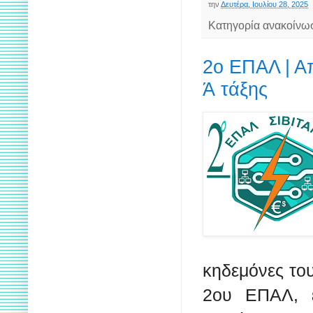
την
Δευτέρα, Ιουλίου 28, 2025
Κατηγορία ανακοίνω
2ο ΕΠΑΛ | Α
Ά τάξης
κηδεμόνες το
2ου ΕΠΑΛ, έ