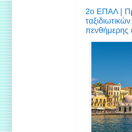
2ο ΕΠΑΛ | Π
ταξιδιωτικώ
πενθήμερης 