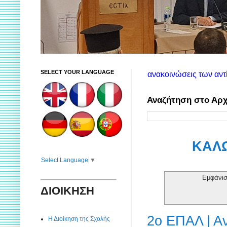
SELECT YOUR LANGUAGE
Στη δεξιά στήλη θα βρείτε τις ανακοινώσεις των αντίστοιχων υ
Αναζήτηση στο Αρχ
ΚΑΛΩ
Select Language
▼
Εμφάνισ
ΔΙΟΙΚΗΣΗ
2ο ΕΠΑΛ | Α
Η Διοίκηση της Σχολής