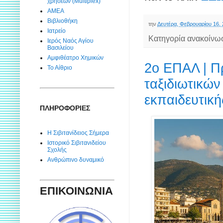
χρήσεων (Multiplex)
ΑΜΕΑ
Βιβλιοθήκη
την
Δευτέρα, Φεβρουαρίου 16,
Ιατρείο
Κατηγορία ανακοίνω
Ιερός Ναός Αγίου
Βασιλείου
Αμφιθέατρο Χημικών
2ο ΕΠΑΛ | Π
Το Αίθριο
ταξιδιωτικώ
εκπαιδευτικ
ΠΛΗΡΟΦΟΡΙΕΣ
Η Σιβιτανίδειος Σήμερα
Ιστορικό Σιβιτανιδείου
Σχολής
Ανθρώπινο δυναμικό
ΕΠΙΚΟΙΝΩΝΙΑ