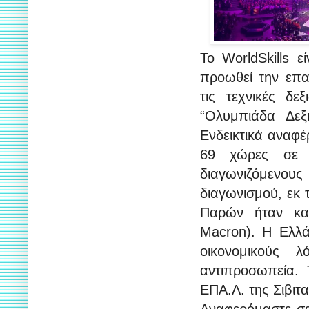
Το WorldSkills ε
προωθεί την επα
τις τεχνικές δε
“Ολυμπιάδα Δεξ
Ενδεικτικά αναφέ
69 χώρες σε 6
διαγωνιζόμενο
διαγωνισμού, εκ 
Παρών ήταν κα
Macron). Η Ελλάδ
οικονομικούς 
αντιπροσωπεία.
ΕΠΑ.Λ. της Σιβιτα