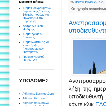
Διοικητικά Τμήματα
την
Πέμπτη, Ιουνίου 25, 2026
Τμήμα Προγραμμάτων
Κατηγορία ανακοίνω
Ευρωπαϊκής Ένωσης,
Εθνικών Φορέων και
Σύνδεσης με την
Αναπροσαρμ
Παραγωγή
Κέντρο Δια Βίου
υποδιευθυντ
Μάθησης
Τμήμα Υγείας &
Πρόνοιας
Τμήμα Ανάπτυξης και
Υποστήριξης
Πληροφοριακών
Συστημάτων
Γραφείο Νομικού
Συμβούλου
Αναπροσαρμο
ΥΠΟΔΟΜΕΣ
λήξη της ημε
Αθλητικές Εγκαταστάσεις
υποδιευθυντή 
Αίθουσα θεάτρου
κάντε κλικ
ΕΔ
Αίθουσα πολλαπλών