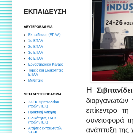
ΕΚΠΑΙΔΕΥΣΗ
ΔΕΥΤΕΡΟΒΑΘΜΙΑ
Εκπαίδευση (ΕΠΑΛ)
1ο ΕΠΑΛ
2ο ΕΠΑΛ
3ο ΕΠΑΛ
4ο ΕΠΑΛ
Εργαστηριακό Κέντρο
Τομείς και Ειδικότητες
ΕΠΑΛ
Μαθητεία
Η
Σιβιτανίδ
ΜΕΤΑΔΕΥΤΕΡΟΒΑΘΜΙΑ
διοργανωτών
ΣΑΕΚ Σιβιτανιδείου
(πρώην ΙΕΚ)
επίκεντρο τη 
Πρακτική Άσκηση
Ειδικότητες ΣΑΕΚ
συνεισφορά τη
(πρώην ΙΕΚ)
ανάπτυξη της 
Αιτήσεις εκπαιδευτών
ΣΑΕΚ