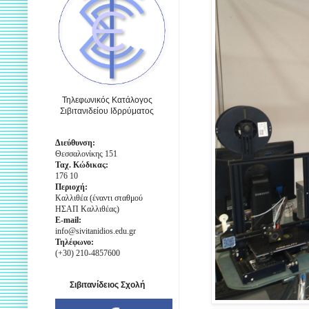
Τηλεφωνικός Κατάλογος
Σιβιτανιδείου Ιδρρύματος
Διεύθυνση:
Θεσσαλονίκης 151
Ταχ. Κώδικας:
176 10
Περιοχή:
Καλλιθέα (έναντι σταθμού
ΗΣΑΠ Καλλιθέας)
E-mail:
info@sivitanidios.edu.gr
Τηλέφωνο:
(+30) 210-4857600
Σιβιτανίδειος Σχολή