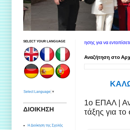
SELECT YOUR LANGUAGE
ποιήστε το πλαίσιο αναζήτησης για να εντοπίσετε εύκολα στις α
Αναζήτηση στο Αρχ
ΚΑΛΩ
Select Language
▼
1ο ΕΠΑΛ | Α
ΔΙΟΙΚΗΣΗ
τάξης για το
Η Διοίκηση της Σχολής