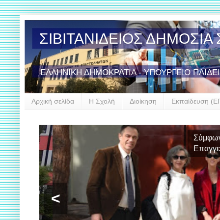
ΣΙΒΙΤΑΝΙΔΕΙΟΣ ΔΗΜΟΣΙ
ΕΛΛΗΝΙΚΗ ΔΗΜΟΚΡΑΤΙΑ - ΥΠΟΥΡΓΕΙΟ ΠΑΙΔΕ
Αρχική σελίδα
Η Σχολή
Διοίκηση
Εκπαίδευση (Ε
Σύμφωνο συ
Επαγγελμά
<