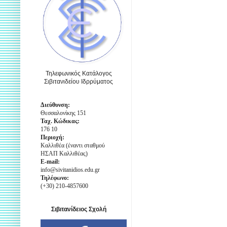
Τηλεφωνικός Κατάλογος
Σιβιτανιδείου Ιδρρύματος
Διεύθυνση:
Θεσσαλονίκης 151
Ταχ. Κώδικας:
176 10
Περιοχή:
Καλλιθέα (έναντι σταθμού
ΗΣΑΠ Καλλιθέας)
E-mail:
info@sivitanidios.edu.gr
Τηλέφωνο:
(+30) 210-4857600
Σιβιτανίδειος Σχολή