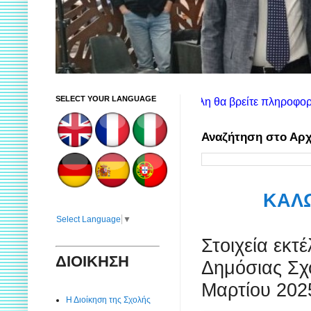
SELECT YOUR LANGUAGE
τόπου: Στην αριστερή στήλη θα βρείτε πληροφορίες για τις υπηρ
Αναζήτηση στο Αρχ
ΚΑΛΩ
Select Language
▼
Στοιχεία εκτ
ΔΙΟΙΚΗΣΗ
Δημόσιας Σχ
Μαρτίου 202
Η Διοίκηση της Σχολής