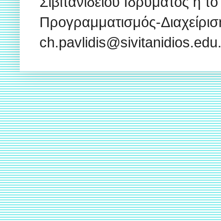
Σιβιτανιδείου Ιδρύματος ή το
Προγραμματισμός-Διαχείρισ
ch.pavlidis@sivitanidios.ed