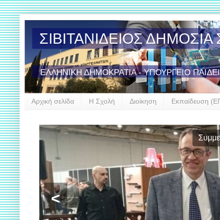
ΣΙΒΙΤΑΝΙΔΕΙΟΣ ΔΗΜΟΣΙ
ΕΛΛΗΝΙΚΗ ΔΗΜΟΚΡΑΤΙΑ - ΥΠΟΥΡΓΕΙΟ ΠΑΙΔΕ
Αρχική σελίδα
Η Σχολή
Διοίκηση
Εκπαίδευση (Ε
Συμμε
<