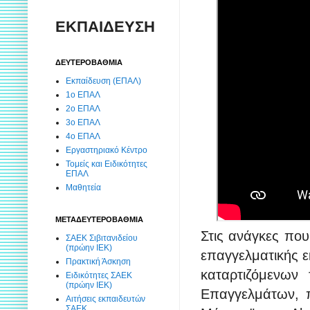
ΕΚΠΑΙΔΕΥΣΗ
ΔΕΥΤΕΡΟΒΑΘΜΙΑ
Εκπαίδευση (ΕΠΑΛ)
1ο ΕΠΑΛ
2ο ΕΠΑΛ
3ο ΕΠΑΛ
4ο ΕΠΑΛ
Εργαστηριακό Κέντρο
Τομείς και Ειδικότητες
ΕΠΑΛ
Μαθητεία
ΜΕΤΑΔΕΥΤΕΡΟΒΑΘΜΙΑ
Στις ανάγκες που
ΣΑΕΚ Σιβιτανιδείου
(πρώην ΙΕΚ)
επαγγελματικής ε
Πρακτική Άσκηση
καταρτιζόμενων
Ειδικότητες ΣΑΕΚ
(πρώην ΙΕΚ)
Επαγγελμάτων, 
Αιτήσεις εκπαιδευτών
ΣΑΕΚ