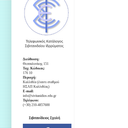
Τηλεφωνικός Κατάλογος
Σιβιτανιδείου Ιδρρύματος
Διεύθυνση:
Θεσσαλονίκης 151
Ταχ. Κώδικας:
176 10
Περιοχή:
Καλλιθέα (έναντι σταθμού
ΗΣΑΠ Καλλιθέας)
E-mail:
info@sivitanidios.edu.gr
Τηλέφωνο:
(+30) 210-4857600
Σιβιτανίδειος Σχολή