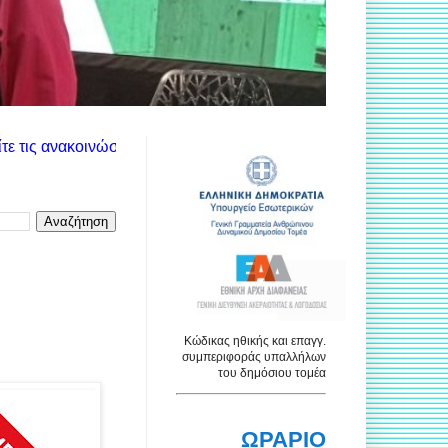
οινώσεις των αντίστοιχων υπηρεσιών. Χρησιμοποιήστε το πλαίσι
Κώδικας ηθικής και επαγγ.
συμπεριφοράς υπαλλήλων
του δημόσιου τομέα
ΩΡΑΡΙΟ