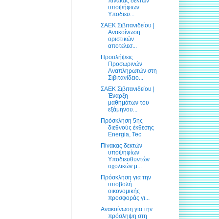
πίνακας δεκτών
υποψήφιων
Υποδιευ...
ΣΑΕΚ Σιβιτανιδείου |
Ανακοίνωση
οριστικών
αποτελεσ...
Προσλήψεις
Προσωρινών
Αναπληρωτών στη
Σιβιτανίδειο...
ΣΑΕΚ Σιβιτανιδείου |
Έναρξη
μαθημάτων του
εξάμηνου...
Πρόσκληση 5ης
διεθνούς έκθεσης
Energia, Tec
Πίνακας δεκτών
υποψηφίων
Υποδιευθυντών
σχολικών μ...
Πρόσκληση για την
υποβολή
οικονομικής
προσφοράς γι...
Ανακοίνωση για την
πρόσληψη στη