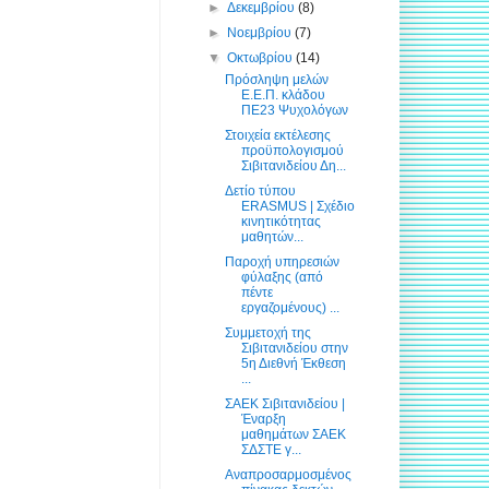
►
Δεκεμβρίου
(8)
►
Νοεμβρίου
(7)
▼
Οκτωβρίου
(14)
Πρόσληψη μελών
Ε.Ε.Π. κλάδου
ΠΕ23 Ψυχολόγων
Στοιχεία εκτέλεσης
προϋπολογισμού
Σιβιτανιδείου Δη...
Δετίο τύπου
ERASMUS | Σχέδιο
κινητικότητας
μαθητών...
Παροχή υπηρεσιών
φύλαξης (από
πέντε
εργαζομένους) ...
Συμμετοχή της
Σιβιτανιδείου στην
5η Διεθνή Έκθεση
...
ΣΑΕΚ Σιβιτανιδείου |
Έναρξη
μαθημάτων ΣΑΕΚ
ΣΔΣΤΕ γ...
Αναπροσαρμοσμένος