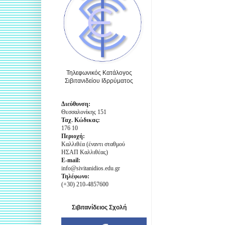
Τηλεφωνικός Κατάλογος
Σιβιτανιδείου Ιδρρύματος
Διεύθυνση:
Θεσσαλονίκης 151
Ταχ. Κώδικας:
176 10
Περιοχή:
Καλλιθέα (έναντι σταθμού
ΗΣΑΠ Καλλιθέας)
E-mail:
info@sivitanidios.edu.gr
Τηλέφωνο:
(+30) 210-4857600
Σιβιτανίδειος Σχολή