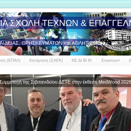
ΣΙΑ ΣΧΟΛΗ ΤΕΧΝΩΝ & ΕΠΑΓΓΕ
ΠΑΙΔΕΙΑΣ. ΘΡΗΣΚΕΥΜΑΤΩΝ και ΑΘΛΗΤΙΣΜΟΥ
υση (ΕΠΑΛ)
Κατάρτιση (ΣΑΕΚ)
ΚΕ.ΔΙ.ΒΙ.Μ.
Erasmus+
αρξη συνεργασίας της Σιβιτανιδείου Σχολής με την GROHE Hel