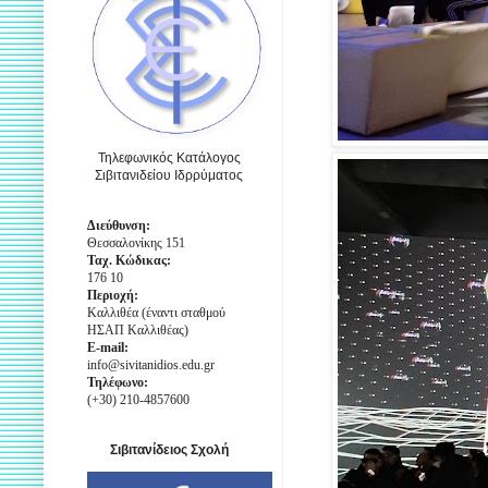
Τηλεφωνικός Κατάλογος
Σιβιτανιδείου Ιδρρύματος
Διεύθυνση:
Θεσσαλονίκης 151
Ταχ. Κώδικας:
176 10
Περιοχή:
Καλλιθέα (έναντι σταθμού
ΗΣΑΠ Καλλιθέας)
E-mail:
info@sivitanidios.edu.gr
Τηλέφωνο:
(+30) 210-4857600
Σιβιτανίδειος Σχολή