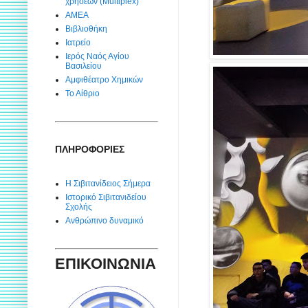
χρήσεων (Multiplex)
ΑΜΕΑ
Βιβλιοθήκη
Ιατρείο
Ιερός Ναός Αγίου
Βασιλείου
Αμφιθέατρο Χημικών
Το Αίθριο
ΠΛΗΡΟΦΟΡΙΕΣ
Η Σιβιτανίδειος Σήμερα
Ιστορικό Σιβιτανιδείου
Σχολής
Ανθρώπινο δυναμικό
ΕΠΙΚΟΙΝΩΝΙΑ