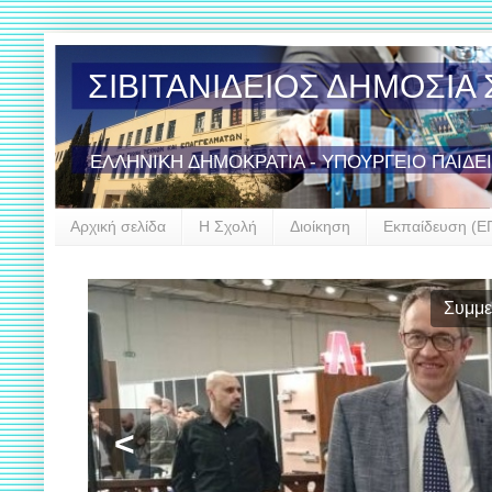
ΣΙΒΙΤΑΝΙΔΕΙΟΣ ΔΗΜΟΣΙ
ΕΛΛΗΝΙΚΗ ΔΗΜΟΚΡΑΤΙΑ - ΥΠΟΥΡΓΕΙΟ ΠΑΙΔΕ
Αρχική σελίδα
Η Σχολή
Διοίκηση
Εκπαίδευση (Ε
Συμμε
<