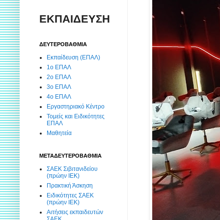
ΕΚΠΑΙΔΕΥΣΗ
ΔΕΥΤΕΡΟΒΑΘΜΙΑ
Εκπαίδευση (ΕΠΑΛ)
1ο ΕΠΑΛ
2ο ΕΠΑΛ
3ο ΕΠΑΛ
4ο ΕΠΑΛ
Εργαστηριακό Κέντρο
Τομείς και Ειδικότητες
ΕΠΑΛ
Μαθητεία
ΜΕΤΑΔΕΥΤΕΡΟΒΑΘΜΙΑ
ΣΑΕΚ Σιβιτανιδείου
(πρώην ΙΕΚ)
Πρακτική Άσκηση
Ειδικότητες ΣΑΕΚ
(πρώην ΙΕΚ)
Αιτήσεις εκπαιδευτών
ΣΑΕΚ