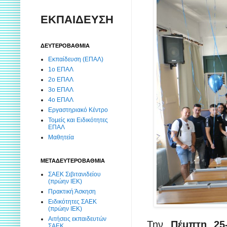
ΕΚΠΑΙΔΕΥΣΗ
ΔΕΥΤΕΡΟΒΑΘΜΙΑ
Εκπαίδευση (ΕΠΑΛ)
1ο ΕΠΑΛ
2ο ΕΠΑΛ
3ο ΕΠΑΛ
4ο ΕΠΑΛ
Εργαστηριακό Κέντρο
Τομείς και Ειδικότητες
ΕΠΑΛ
Μαθητεία
ΜΕΤΑΔΕΥΤΕΡΟΒΑΘΜΙΑ
ΣΑΕΚ Σιβιτανιδείου
(πρώην ΙΕΚ)
Πρακτική Άσκηση
Ειδικότητες ΣΑΕΚ
(πρώην ΙΕΚ)
Αιτήσεις εκπαιδευτών
Την
Πέμπτη 25-
ΣΑΕΚ