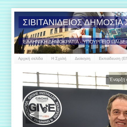
ΣΙΒΙΤΑΝΙΔΕΙΟΣ ΔΗΜΟΣΙ
ΕΛΛΗΝΙΚΗ ΔΗΜΟΚΡΑΤΙΑ - ΥΠΟΥΡΓΕΙΟ ΠΑΙΔΕ
Αρχική σελίδα
Η Σχολή
Διοίκηση
Εκπαίδευση (Ε
Τιμητικ
<