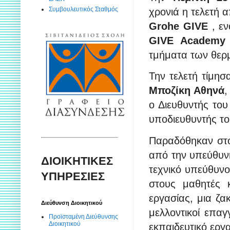
Συμβουλευτικός Σταθμός
χρονιά η τελετή
Grohe GIVE
, εν
GIVE Academy
τμήματα των θερ
Την τελετή τίμησ
Μποζίκη Αθηνά
,
ο Διευθυντής το
υποδιευθυντής το
Παραδόθηκαν στ
από την υπεύθυ
ΔΙΟΙΚΗΤΙΚΕΣ
τεχνικό υπεύθυνο
ΥΠΗΡΕΣΙΕΣ
στους μαθητές 
εργασίας, μια ζα
Διεύθυνση Διοικητικού
μελλοντικοί επαγ
Προϊσταμένη Διεύθυνσης
Διοικητικού
εκπαιδευτικό εργ