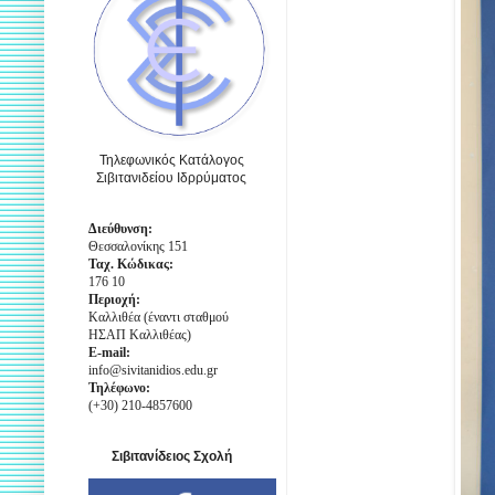
Τηλεφωνικός Κατάλογος
Σιβιτανιδείου Ιδρρύματος
Διεύθυνση:
Θεσσαλονίκης 151
Ταχ. Κώδικας:
176 10
Περιοχή:
Καλλιθέα (έναντι σταθμού
ΗΣΑΠ Καλλιθέας)
E-mail:
info@sivitanidios.edu.gr
Τηλέφωνο:
(+30) 210-4857600
Σιβιτανίδειος Σχολή