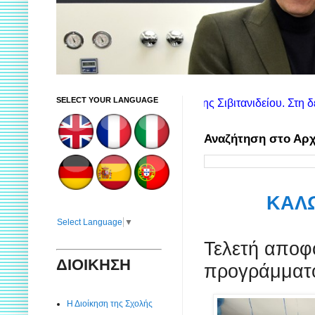
SELECT YOUR LANGUAGE
ες για τις υπηρεσίες της Σιβιτανιδείου. Στη δεξιά στήλη θα βρ
Αναζήτηση στο Αρχ
ΚΑΛΩ
Select Language
▼
Τελετή αποφ
ΔΙΟΙΚΗΣΗ
προγράμματ
Η Διοίκηση της Σχολής