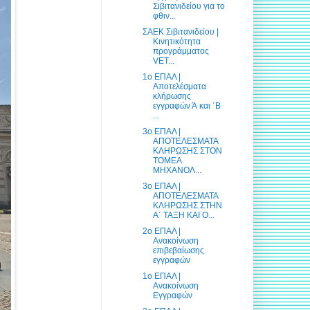
Σιβιτανιδείου για το
φθιν...
ΣΑΕΚ Σιβιτανιδείου |
Κινητικότητα
προγράμματος
VET...
1ο ΕΠΑΛ |
Αποτελέσματα
κλήρωσης
εγγραφών Ά και ΄Β
...
3ο ΕΠΑΛ |
ΑΠΟΤΕΛΕΣΜΑΤΑ
ΚΛΗΡΩΣΗΣ ΣΤΟΝ
ΤΟΜΕΑ
ΜΗΧΑΝΟΛ...
3ο ΕΠΑΛ |
ΑΠΟΤΕΛΕΣΜΑΤΑ
ΚΛΗΡΩΣΗΣ ΣΤΗΝ
Α΄ ΤΑΞΗ ΚΑΙ Ο...
2ο ΕΠΑΛ |
Ανακοίνωση
επιβεβαίωσης
εγγραφών
1ο ΕΠΑΛ |
Ανακοίνωση
Εγγραφών