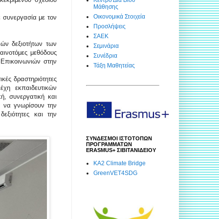
Μάθησης
Οικονομικά Στοιχεία
ε συνεργασία με τον
Προσλήψεις
ΣΑΕΚ
κών δεξιοτήτων των
Σεμινάρια
αινοτόμες μεθόδους
Συνέδρια
 Επικοινωνιών στην
Τάξη Μαθητείας
κές δραστηριότητες
λέχη εκπαιδευτικών
ή, συνεργατική και
α να γνωρίσουν την
δεξιότητες και την
ΣΥΝΔΕΣΜΟΙ ΙΣΤΟΤΟΠΩΝ
ΠΡΟΓΡΑΜΜΑΤΩΝ
ERASMUS+ ΣΙΒΙΤΑΝΙΔΕΙΟΥ
KA2 Climate Bridge
GreenVET4SDG