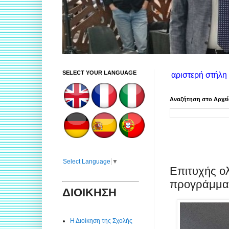
SELECT YOUR LANGUAGE
ες χρήσης ιστοτόπου: Στην αριστερή στήλη θα βρείτε πληροφορίε
Αναζήτηση στο Αρχε
Select Language
▼
Επιτυχής ο
προγράμμα
ΔΙΟΙΚΗΣΗ
Η Διοίκηση της Σχολής