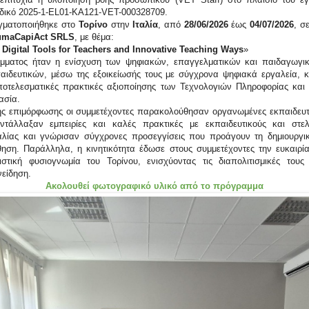
ωδικό 2025-1-EL01-ΚΑ121-VET-000328709.
αγματοποιήθηκε στο
Τορίνο
στην
Ιταλία
, από
28/06/2026
έως
04/07/2026
, σ
maCapiAct SRLS
, με θέμα:
 Digital Tools for Teachers and Innovative Teaching Ways
»
μματος ήταν η ενίσχυση των ψηφιακών, επαγγελματικών και παιδαγωγι
αιδευτικών, μέσω της εξοικείωσής τους με σύγχρονα ψηφιακά εργαλεία, κ
ποτελεσματικές πρακτικές αξιοποίησης των Τεχνολογιών Πληροφορίας και
ασία.
της επιμόρφωσης οι συμμετέχοντες παρακολούθησαν οργανωμένες εκπαιδευτι
ντάλλαξαν εμπειρίες και καλές πρακτικές με εκπαιδευτικούς και στε
αλίας και γνώρισαν σύγχρονες προσεγγίσεις που προάγουν τη δημιουργικ
θηση. Παράλληλα, η κινητικότητα έδωσε στους συμμετέχοντες την ευκαιρί
τιστική φυσιογνωμία του Τορίνου, ενισχύοντας τις διαπολιτισμικές τους 
είδηση.
Ακολουθεί φωτογραφικό υλικό από το πρόγραμμα