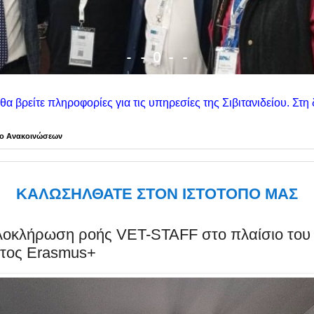
-
-
-
O
-
ς για τις υπηρεσίες της Σιβιτανιδείου. Στη δεξιά στήλη θα βρε
ίο Ανακοινώσεων
ΚΑΛΩΣΗΛΘΑΤΕ ΣΤΟΝ ΙΣΤΟΤΟΠΟ ΜΑΣ
λοκλήρωση ροής VET-STAFF στο πλαίσιο του
τος Erasmus+