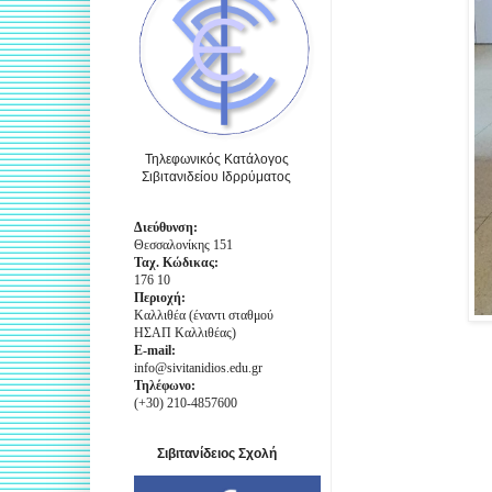
Τηλεφωνικός Κατάλογος
Σιβιτανιδείου Ιδρρύματος
Διεύθυνση:
Θεσσαλονίκης 151
Ταχ. Κώδικας:
176 10
Περιοχή:
Καλλιθέα (έναντι σταθμού
ΗΣΑΠ Καλλιθέας)
E-mail:
info@sivitanidios.edu.gr
Τηλέφωνο:
(+30) 210-4857600
Σιβιτανίδειος Σχολή