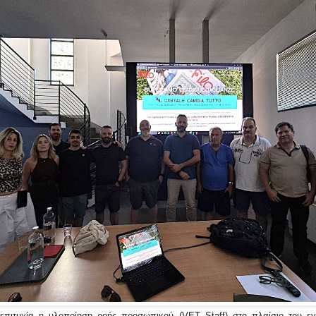
πιτυχία η υλοποίηση ροής προσωπικού (VET Staff) στο πλαίσιο του εγ