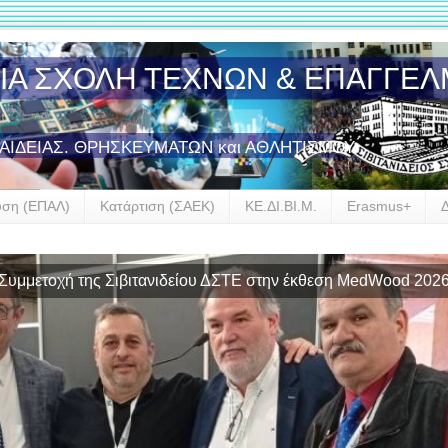
ΣΙΑ ΣΧΟΛΗ ΤΕΧΝΩΝ & ΕΠΑΓΓΕ
ΠΑΙΔΕΙΑΣ. ΘΡΗΣΚΕΥΜΑΤΩΝ και ΑΘΛΗΤΙΣΜΟΥ
υση (ΕΠΑΛ)
Κατάρτιση (ΣΑΕΚ)
ΚΕ.ΔΙ.ΒΙ.Μ.
Erasmus+
αρξη συνεργασίας της Σιβιτανιδείου Σχολής με την GROHE Hel