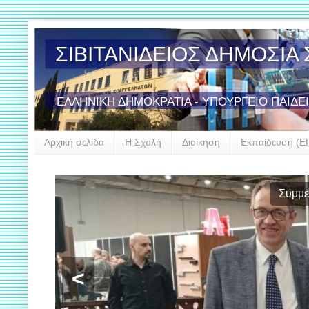
ΣΙΒΙΤΑΝΙΔΕΙΟΣ ΔΗΜΟΣΙ
ΕΛΛΗΝΙΚΗ ΔΗΜΟΚΡΑΤΙΑ - ΥΠΟΥΡΓΕΙΟ ΠΑΙΔΕ
Αρχική σελίδα
Η Σχολή
Διοίκηση
Εκπαίδευση (Ε
Συμμετοχή της Σιβιτανιδείου
<