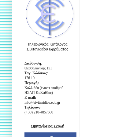
Τηλεφωνικός Κατάλογος
Σιβιτανιδείου Ιδρρύματος
Διεύθυνση:
Θεσσαλονίκης 151
Ταχ. Κώδικας:
176 10
Περιοχή:
Καλλιθέα (έναντι σταθμού
ΗΣΑΠ Καλλιθέας)
E-mail:
info@sivitanidios.edu.gr
Τηλέφωνο:
(+30) 210-4857600
Σιβιτανίδειος Σχολή