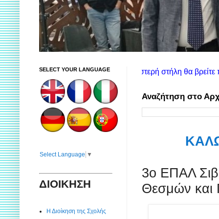
SELECT YOUR LANGUAGE
ήσης ιστοτόπου: Στην αριστερή στήλη θα βρείτε πληροφορίες για
Αναζήτηση στο Αρχ
ΚΑΛΩ
Select Language
▼
3ο ΕΠΑΛ Σιβ
ΔΙΟΙΚΗΣΗ
Θεσμών και 
Η Διοίκηση της Σχολής