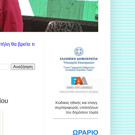
ίτε τις ανακοινώσεις των αντίστοιχων υπηρεσιών. Χρησιμοποιήστ
ίου
Κώδικας ηθικής και επαγγ.
συμπεριφοράς υπαλλήλων
του δημόσιου τομέα
ΩΡΑΡΙΟ