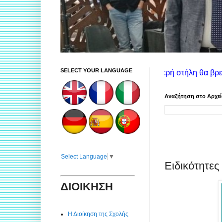
SELECT YOUR LANGUAGE
ες χρήσης ιστοτόπου: Στην αριστερή στήλη θα βρείτε πληροφορίε
Αναζήτηση στο Αρχε
Select Language
▼
Ειδικότητε
ΔΙΟΙΚΗΣΗ
Η Διοίκηση της Σχολής