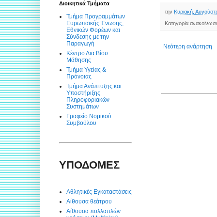
Διοικητικά Τμήματα
την
Κυριακή, Αυγούστ
Τμήμα Προγραμμάτων
Ευρωπαϊκής Ένωσης,
Κατηγορία ανακοίνωσ
Εθνικών Φορέων και
Σύνδεσης με την
Παραγωγή
Νεότερη ανάρτηση
Κέντρο Δια Βίου
Μάθησης
Τμήμα Υγείας &
Πρόνοιας
Τμήμα Ανάπτυξης και
Υποστήριξης
Πληροφοριακών
Συστημάτων
Γραφείο Νομικού
Συμβούλου
ΥΠΟΔΟΜΕΣ
Αθλητικές Εγκαταστάσεις
Αίθουσα θεάτρου
Αίθουσα πολλαπλών