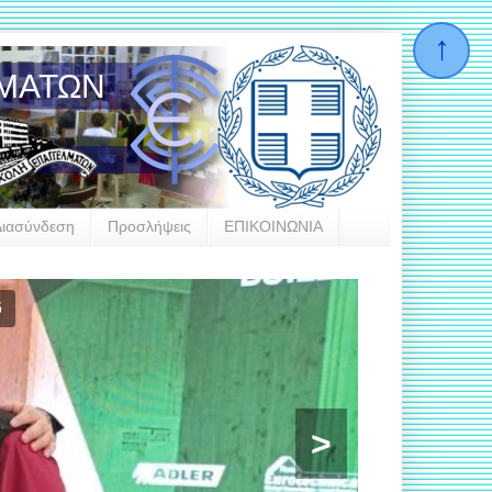
ΛΜΑΤΩΝ
Διασύνδεση
Προσλήψεις
ΕΠΙΚΟΙΝΩΝΙΑ
llas
>