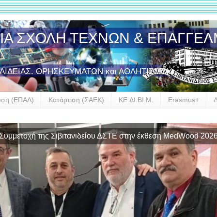
ΣΙΑ ΣΧΟΛΗ ΤΕΧΝΩΝ & ΕΠΑΓΓΕ
ΠΑΙΔΕΙΑΣ. ΘΡΗΣΚΕΥΜΑΤΩΝ και ΑΘΛΗΤΙΣΜΟΥ
υση (ΕΠΑΛ)
Κατάρτιση (ΣΑΕΚ)
ΚΕ.ΔΙ.ΒΙ.Μ.
Erasmus+
ναρξη συνεργασίας της Σιβιτανιδείου Σχολής με την GROHE He