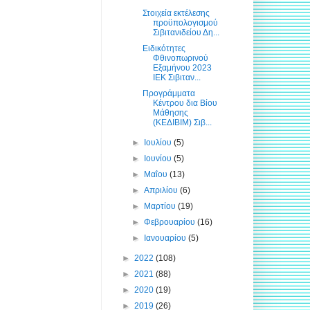
Στοιχεία εκτέλεσης
προϋπολογισμού
Σιβιτανιδείου Δη...
Ειδικότητες
Φθινοπωρινού
Εξαμήνου 2023
ΙΕΚ Σιβιταν...
Προγράμματα
Κέντρου δια Βίου
Μάθησης
(ΚΕΔΙΒΙΜ) Σιβ...
►
Ιουλίου
(5)
►
Ιουνίου
(5)
►
Μαΐου
(13)
►
Απριλίου
(6)
►
Μαρτίου
(19)
►
Φεβρουαρίου
(16)
►
Ιανουαρίου
(5)
►
2022
(108)
►
2021
(88)
►
2020
(19)
►
2019
(26)