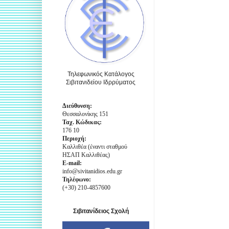
Τηλεφωνικός Κατάλογος
Σιβιτανιδείου Ιδρρύματος
Διεύθυνση:
Θεσσαλονίκης 151
Ταχ. Κώδικας:
176 10
Περιοχή:
Καλλιθέα (έναντι σταθμού
ΗΣΑΠ Καλλιθέας)
E-mail:
info@sivitanidios.edu.gr
Τηλέφωνο:
(+30) 210-4857600
Σιβιτανίδειος Σχολή