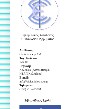
Τηλεφωνικός Κατάλογος
Σιβιτανιδείου Ιδρρύματος
Διεύθυνση:
Θεσσαλονίκης 151
Ταχ. Κώδικας:
176 10
Περιοχή:
Καλλιθέα (έναντι σταθμού
ΗΣΑΠ Καλλιθέας)
E-mail:
info@sivitanidios.edu.gr
Τηλέφωνο:
(+30) 210-4857600
Σιβιτανίδειος Σχολή