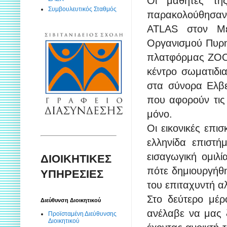
Οι μαθητές της
Συμβουλευτικός Σταθμός
παρακολούθησαν μ
ΑΤLAS στον Με
Οργανισμού Πυρη
πλατφόρμας ZOOM
κέντρο σωματιδια
στα σύνορα Ελβε
που αφορούν τις 
μόνο.
Οι εικονικές επι
ελληνίδα επιστή
εισαγωγική ομιλ
ΔΙΟΙΚΗΤΙΚΕΣ
πότε δημιουργήθη
ΥΠΗΡΕΣΙΕΣ
του επιταχυντή α
Στο δεύτερο μέρ
Διεύθυνση Διοικητικού
ανέλαβε να μας 
Προϊσταμένη Διεύθυνσης
Διοικητικού