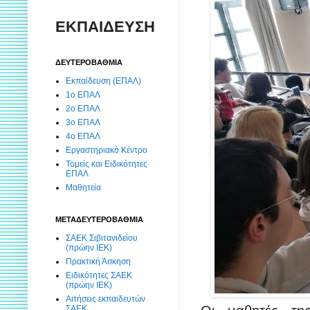
ΕΚΠΑΙΔΕΥΣΗ
ΔΕΥΤΕΡΟΒΑΘΜΙΑ
Εκπαίδευση (ΕΠΑΛ)
1ο ΕΠΑΛ
2ο ΕΠΑΛ
3ο ΕΠΑΛ
4ο ΕΠΑΛ
Εργαστηριακό Κέντρο
Τομείς και Ειδικότητες
ΕΠΑΛ
Μαθητεία
ΜΕΤΑΔΕΥΤΕΡΟΒΑΘΜΙΑ
ΣΑΕΚ Σιβιτανιδείου
(πρώην ΙΕΚ)
Πρακτική Άσκηση
Ειδικότητες ΣΑΕΚ
(πρώην ΙΕΚ)
Αιτήσεις εκπαιδευτών
ΣΑΕΚ