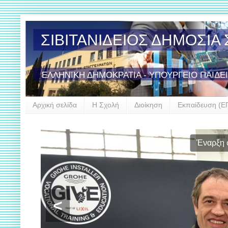
ΣΙΒΙΤΑΝΙΔΕΙΟΣ ΔΗΜΟΣΙ
ΕΛΛΗΝΙΚΗ ΔΗΜΟΚΡΑΤΙΑ - ΥΠΟΥΡΓΕΙΟ ΠΑΙΔΕ
Αρχική σελίδα
Η Σχολή
Διοίκηση
Εκπαίδευση (Ε
Έναρξη σ
<