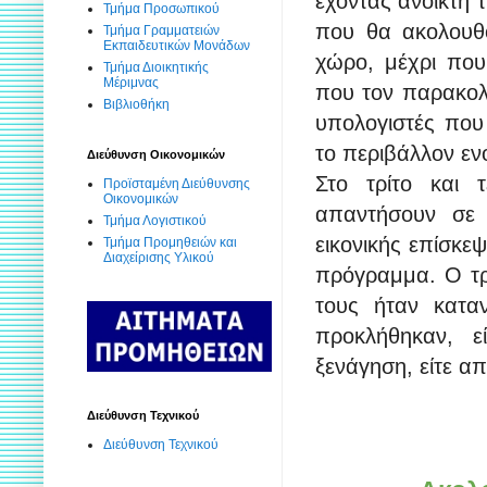
έχοντας ανοικτή 
Τμήμα Προσωπικού
που θα ακολουθο
Τμήμα Γραμματειών
Εκπαιδευτικών Μονάδων
χώρο, μέχρι που
Τμήμα Διοικητικής
Μέριμνας
που τον παρακολ
Βιβλιοθήκη
υπολογιστές που
το περιβάλλον εν
Διεύθυνση Οικονομικών
Στο τρίτο και 
Προϊσταμένη Διεύθυνσης
Οικονομικών
απαντήσουν σε 
Τμήμα Λογιστικού
εικονικής επίσκ
Τμήμα Προμηθειών και
Διαχείρισης Υλικού
πρόγραμμα. Ο τρ
τους ήταν κατα
προκλήθηκαν, 
ξενάγηση, είτε α
Διεύθυνση Τεχνικού
Διεύθυνση Τεχνικού