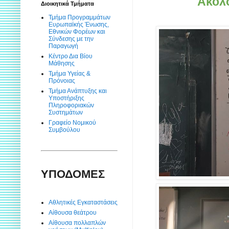
Ακολο
Διοικητικά Τμήματα
Τμήμα Προγραμμάτων
Ευρωπαϊκής Ένωσης,
Εθνικών Φορέων και
Σύνδεσης με την
Παραγωγή
Κέντρο Δια Βίου
Μάθησης
Τμήμα Υγείας &
Πρόνοιας
Τμήμα Ανάπτυξης και
Υποστήριξης
Πληροφοριακών
Συστημάτων
Γραφείο Νομικού
Συμβούλου
ΥΠΟΔΟΜΕΣ
Αθλητικές Εγκαταστάσεις
Αίθουσα θεάτρου
Αίθουσα πολλαπλών