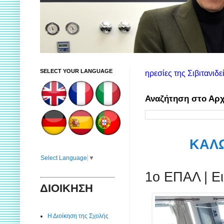
SELECT YOUR LANGUAGE
 πληροφορίες για τις υπηρεσίες της Σιβιτανιδείου. Στη δεξιά σ
Αναζήτηση στο Αρχ
ΚΑΛΩ
Select Language
▼
1ο ΕΠΑΛ | Ε
ΔΙΟΙΚΗΣΗ
Η Διοίκηση της Σχολής