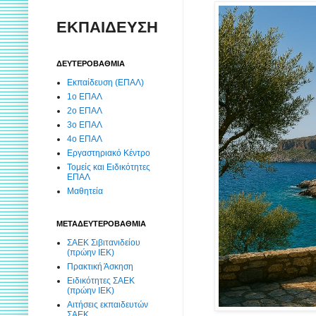
ΕΚΠΑΙΔΕΥΣΗ
ΔΕΥΤΕΡΟΒΑΘΜΙΑ
Εκπαίδευση (ΕΠΑΛ)
1ο ΕΠΑΛ
2ο ΕΠΑΛ
3ο ΕΠΑΛ
4ο ΕΠΑΛ
Εργαστηριακό Κέντρο
Τομείς και Ειδικότητες
ΕΠΑΛ
Μαθητεία
ΜΕΤΑΔΕΥΤΕΡΟΒΑΘΜΙΑ
ΣΑΕΚ Σιβιτανιδείου
(πρώην ΙΕΚ)
Πρακτική Άσκηση
Ειδικότητες ΣΑΕΚ
(πρώην ΙΕΚ)
Αιτήσεις εκπαιδευτών
ΣΑΕΚ