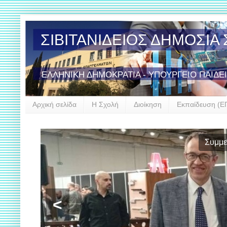
ΣΙΒΙΤΑΝΙΔΕΙΟΣ ΔΗΜΟΣΙ
ΕΛΛΗΝΙΚΗ ΔΗΜΟΚΡΑΤΙΑ - ΥΠΟΥΡΓΕΙΟ ΠΑΙΔΕ
Αρχική σελίδα
Η Σχολή
Διοίκηση
Εκπαίδευση (Ε
Συμμε
<