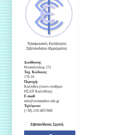
Τηλεφωνικός Κατάλογος
Σιβιτανιδείου Ιδρρύματος
Διεύθυνση:
Θεσσαλονίκης 151
Ταχ. Κώδικας:
176 10
Περιοχή:
Καλλιθέα (έναντι σταθμού
ΗΣΑΠ Καλλιθέας)
E-mail:
info@sivitanidios.edu.gr
Τηλέφωνο:
(+30) 210-4857600
Σιβιτανίδειος Σχολή