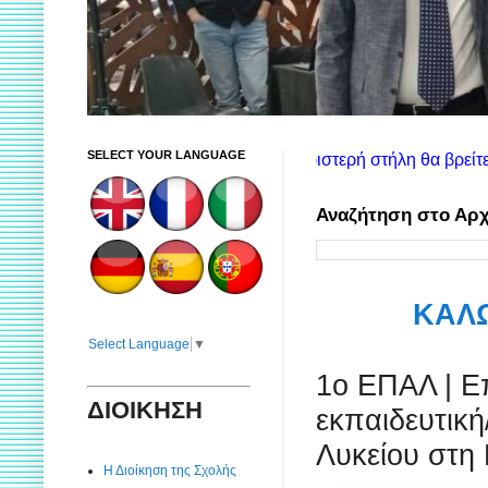
SELECT YOUR LANGUAGE
ρήσης ιστοτόπου: Στην αριστερή στήλη θα βρείτε πληροφορίες γι
Αναζήτηση στο Αρχ
ΚΑΛΩ
Select Language
▼
1ο ΕΠΑΛ | Επ
ΔΙΟΙΚΗΣΗ
εκπαιδευτική
Λυκείου στη
Η Διοίκηση της Σχολής