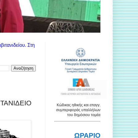
δεξιά στήλη θα βρείτε τις ανακοινώσεις των αντίστοιχων υπηρεσ
ΤΑΝΙΔΕΙΟ
Κώδικας ηθικής και επαγγ.
συμπεριφοράς υπαλλήλων
του δημόσιου τομέα
ΩΡΑΡΙΟ