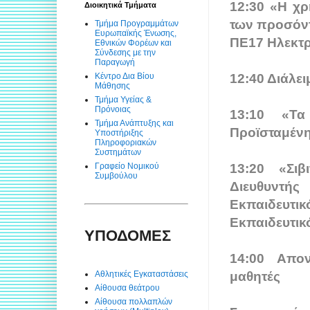
12:30 «Η χρ
Διοικητικά Τμήματα
των προσόν
Τμήμα Προγραμμάτων
Ευρωπαϊκής Ένωσης,
ΠΕ17 Ηλεκτ
Εθνικών Φορέων και
Σύνδεσης με την
Παραγωγή
Κέντρο Δια Βίου
12:40 Διάλε
Μάθησης
Τμήμα Υγείας &
Πρόνοιας
13:10 «Τα
Τμήμα Ανάπτυξης και
Προϊσταμένη
Υποστήριξης
Πληροφοριακών
Συστημάτων
Γραφείο Νομικού
13:20 «Σιβ
Συμβούλου
Διευθυντής
Εκπαιδευτ
Εκπαιδευτικό
ΥΠΟΔΟΜΕΣ
14:00 Απον
Αθλητικές Εγκαταστάσεις
μαθητές
Αίθουσα θεάτρου
Αίθουσα πολλαπλών