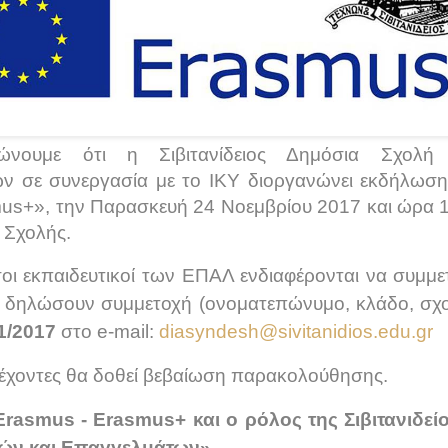
ώνουμε ότι η Σιβιτανίδειος Δημόσια Σχολή
ν σε συνεργασία με το ΙΚΥ διοργανώνει εκδήλωση
us+», την Παρασκευή 24 Νοεμβρίου 2017 και ώρα 1
 Σχολής.
οι εκπαιδευτικοί των ΕΠΑΛ ενδιαφέρονται να συμμ
 δηλώσουν συμμετοχή (ονοματεπώνυμο, κλάδο, σχο
1/2017
στο e-mail:
diasyndesh@sivitanidios.edu.gr
έχοντες θα δοθεί βεβαίωση παρακολούθησης.
Erasmus - Erasmus+ και ο ρόλος της Σιβιτανιδε
νών και Επαγγελμάτων»