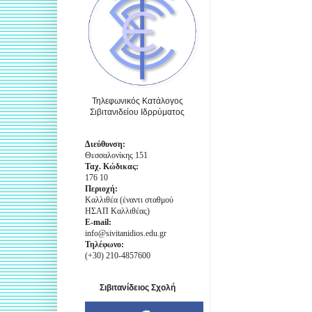
Τηλεφωνικός Κατάλογος
Σιβιτανιδείου Ιδρρύματος
Διεύθυνση:
Θεσσαλονίκης 151
Ταχ. Κώδικας:
176 10
Περιοχή:
Καλλιθέα (έναντι σταθμού
ΗΣΑΠ Καλλιθέας)
E-mail:
info@sivitanidios.edu.gr
Τηλέφωνο:
(+30) 210-4857600
Σιβιτανίδειος Σχολή