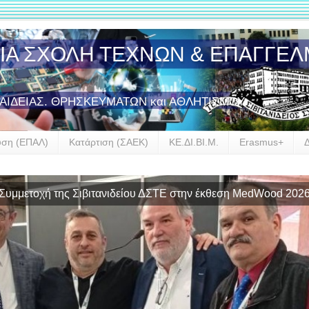
ΣΙΑ ΣΧΟΛΗ ΤΕΧΝΩΝ & ΕΠΑΓΓΕ
ΠΑΙΔΕΙΑΣ. ΘΡΗΣΚΕΥΜΑΤΩΝ και ΑΘΛΗΤΙΣΜΟΥ
υση (ΕΠΑΛ)
Κατάρτιση (ΣΑΕΚ)
ΚΕ.ΔΙ.ΒΙ.Μ.
Erasmus+
Συμμετοχή της Σιβιτανιδείου ΔΣΤΕ στην έκθεση MedWood 202