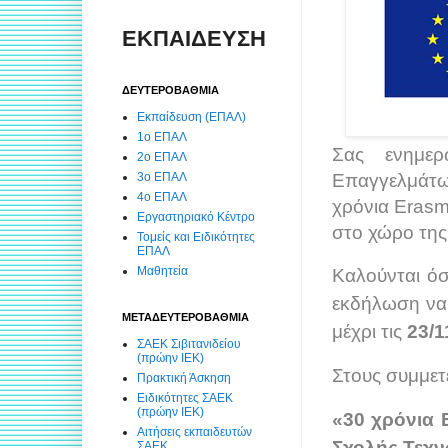
ΕΚΠΑΙΔΕΥΣΗ
ΔΕΥΤΕΡΟΒΑΘΜΙΑ
Εκπαίδευση (ΕΠΑΛ)
1ο ΕΠΑΛ
Σας ενημερ
2ο ΕΠΑΛ
3ο ΕΠΑΛ
Επαγγελμάτω
4ο ΕΠΑΛ
χρόνια Erasm
Εργαστηριακό Κέντρο
στο χώρο της
Τομείς και Ειδικότητες
ΕΠΑΛ
Μαθητεία
Καλούνται όσ
εκδήλωση να
ΜΕΤΑΔΕΥΤΕΡΟΒΑΘΜΙΑ
μέχρι τις
23/1
ΣΑΕΚ Σιβιτανιδείου
(πρώην ΙΕΚ)
Στους συμμετ
Πρακτική Άσκηση
Ειδικότητες ΣΑΕΚ
(πρώην ΙΕΚ)
«30 χρόνια 
Αιτήσεις εκπαιδευτών
Σχολής Τεχ
ΣΑΕΚ