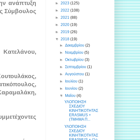
την ανάπτυξη
►
2023
(125)
ς Σύμβουλος
►
2022
(108)
►
2021
(88)
►
2020
(19)
►
2019
(26)
▼
2018
(19)
►
Δεκεμβρίου
(2)
Κατελάνου,
►
Νοεμβρίου
(5)
►
Οκτωβρίου
(3)
►
Σεπτεμβρίου
(1)
►
Αυγούστου
(1)
ουτουλάκος,
►
Ιουλίου
(1)
τικόπουλος,
►
Ιουνίου
(2)
αραμαλάκη,
▼
Μαΐου
(4)
ΥΛΟΠΟΙΗΣΗ
ΣΧΕΔΙΟΥ
ΚΙΝΗΤΙΚΟΤΗΤΑΣ
ERASMUS +
μμετέχοντες
(ΤΜΗΜΑ Π...
ΥΛΟΠΟΙΗΣΗ
ΣΧΕΔΙΟΥ
ΚΙΝΗΤΙΚΟΤΗΤΑΣ
ERASMUS + (1o