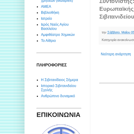
Συντονιστής
χρήσεων (Multiplex)
ΑΜΕΑ
Ευρωπαϊκής
Βιβλιοθήκη
Σιβιτανιδείο
Ιατρείο
Ιερός Ναός Αγίου
Βασιλείου
την
Σάββατο, Μαΐου 0
Αμφιθέατρο Χημικών
Κατηγορία ανακοίνωσ
Το Αίθριο
Νεότερη ανάρτηση
ΠΛΗΡΟΦΟΡΙΕΣ
Η Σιβιτανίδειος Σήμερα
Ιστορικό Σιβιτανιδείου
Σχολής
Ανθρώπινο δυναμικό
ΕΠΙΚΟΙΝΩΝΙΑ