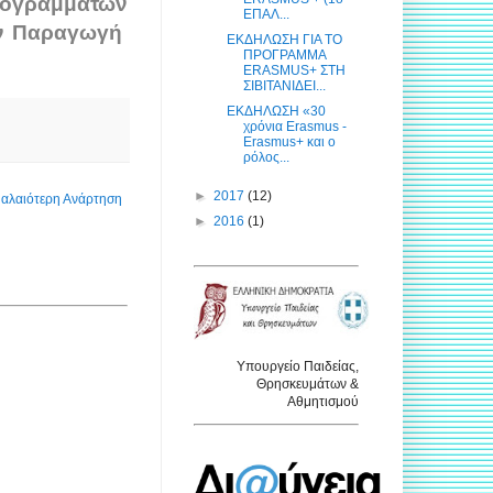
Προγραμμάτων
ΕΠΑΛ...
ην Παραγωγή
ΕΚΔΗΛΩΣΗ ΓΙΑ ΤΟ
ΠΡΟΓΡΑΜΜΑ
ERASMUS+ ΣΤΗ
ΣΙΒΙΤΑΝΙΔΕΙ...
ΕΚΔΗΛΩΣΗ «30
χρόνια Erasmus -
Erasmus+ και ο
ρόλος...
►
2017
(12)
αλαιότερη Ανάρτηση
►
2016
(1)
Υπουργείο Παιδείας,
Θρησκευμάτων &
Αθμητισμού