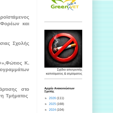
οϊστάμενος
 Φορέων και
όσιας Σχολής
+»,Φώτιος Κ.
ρογραμμάτων
Σχέδιο αποτροπής
καπνίσματος & ατμίσματος
άρτισης στο
Αρχείο Ανακοινώσεων
Σχολής
νη Τμήματος
►
2026
(111)
►
2025
(168)
►
2024
(104)