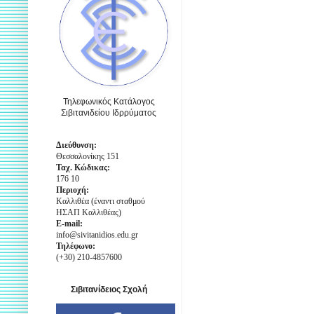
Τηλεφωνικός Κατάλογος
Σιβιτανιδείου Ιδρρύματος
Διεύθυνση:
Θεσσαλονίκης 151
Ταχ. Κώδικας:
176 10
Περιοχή:
Καλλιθέα (έναντι σταθμού
ΗΣΑΠ Καλλιθέας)
E-mail:
info@sivitanidios.edu.gr
Τηλέφωνο:
(+30) 210-4857600
Σιβιτανίδειος Σχολή