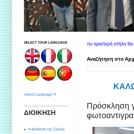
SELECT YOUR LANGUAGE
ίες χρήσης ιστοτόπου: Στην αριστερή στήλη θα βρείτε πληροφορί
Αναζήτηση στο Αρχ
ΚΑΛΩ
Select Language
▼
Πρόσκληση γ
ΔΙΟΙΚΗΣΗ
φωτοαντιγρ
Η Διοίκηση της Σχολής