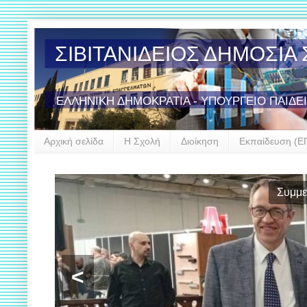
ΣΙΒΙΤΑΝΙΔΕΙΟΣ ΔΗΜΟΣΙ
ΕΛΛΗΝΙΚΗ ΔΗΜΟΚΡΑΤΙΑ - ΥΠΟΥΡΓΕΙΟ ΠΑΙΔΕ
Αρχική σελίδα
Η Σχολή
Διοίκηση
Εκπαίδευση (Ε
Συμμε
<