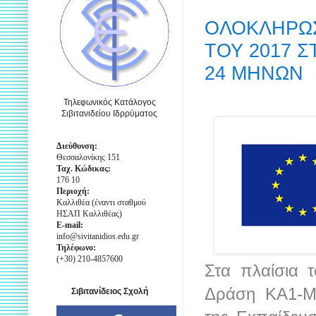
ΟΛΟΚΛΗΡΩΣ
ΤΟΥ 2017 Σ
24 ΜΗΝΩΝ
Τηλεφωνικός Κατάλογος
Σιβιτανιδείου Ιδρρύματος
Διεύθυνση:
Θεσσαλονίκης 151
Ταχ. Κώδικας:
176 10
Περιοχή:
Καλλιθέα (έναντι σταθμού
ΗΣΑΠ Καλλιθέας)
E-mail:
info@sivitanidios.edu.gr
Τηλέφωνο:
(+30) 210-4857600
Στα πλαίσια 
Δράση ΚΑ1-Μα
Σιβιτανίδειος Σχολή