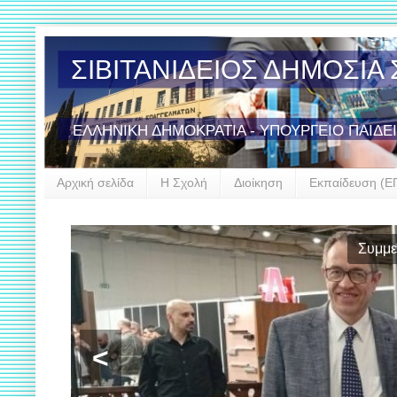
ΣΙΒΙΤΑΝΙΔΕΙΟΣ ΔΗΜΟΣΙ
ΕΛΛΗΝΙΚΗ ΔΗΜΟΚΡΑΤΙΑ - ΥΠΟΥΡΓΕΙΟ ΠΑΙΔΕ
Αρχική σελίδα
Η Σχολή
Διοίκηση
Εκπαίδευση (Ε
Έναρξη σ
<