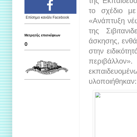
της Εκπαίδευσ
το σχέδιο με
Επίσημο κανάλι Facebook
«Ανάπτυξη νέ
της Σιβιτανι
Μετρητής επισκέψεων
άσκησης, ενθά
0
στην ειδικότη
περιβάλλον»
εκπαιδευο
υλοποιήθηκαν: