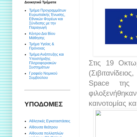
Διοικητικά Τμήματα
Τμήμα Προγραμμάτων
Ευρωπαϊκής Ένωσης,
Εθνικών Φορέων και
Σύνδεσης με την
Παραγωγή
Κέντρο Δια Βίου
Μάθησης
Τμήμα Υγείας &
Πρόνοιας
Τμήμα Ανάπτυξης και
Υποστήριξης
Στις 19 Οκτω
Πληροφοριακών
Συστημάτων
(Σιβιτανίδειο
Γραφείο Νομικού
Συμβούλου
Space της
φιλοξενήθηκαν
καινοτομίας κα
ΥΠΟΔΟΜΕΣ
Αθλητικές Εγκαταστάσεις
Αίθουσα θεάτρου
Αίθουσα πολλαπλών