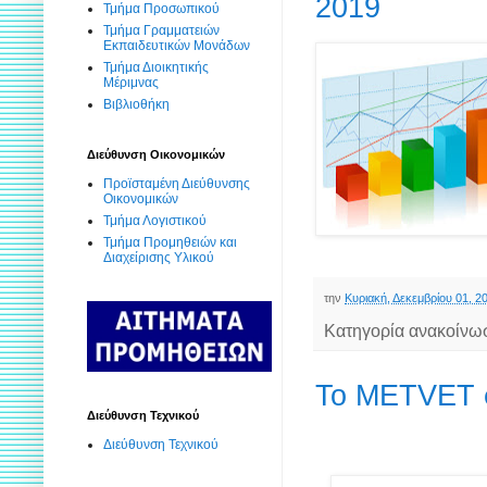
2019
Τμήμα Προσωπικού
Τμήμα Γραμματειών
Εκπαιδευτικών Μονάδων
Τμήμα Διοικητικής
Μέριμνας
Βιβλιοθήκη
Διεύθυνση Οικονομικών
Προϊσταμένη Διεύθυνσης
Οικονομικών
Τμήμα Λογιστικού
Τμήμα Προμηθειών και
Διαχείρισης Υλικού
την
Κυριακή, Δεκεμβρίου 01, 2
Κατηγορία ανακοίνω
Το METVET 
Διεύθυνση Τεχνικού
Διεύθυνση Τεχνικού