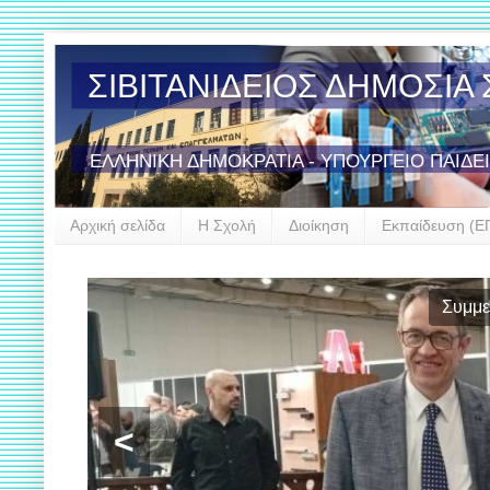
ΣΙΒΙΤΑΝΙΔΕΙΟΣ ΔΗΜΟΣΙ
ΕΛΛΗΝΙΚΗ ΔΗΜΟΚΡΑΤΙΑ - ΥΠΟΥΡΓΕΙΟ ΠΑΙΔΕ
Αρχική σελίδα
Η Σχολή
Διοίκηση
Εκπαίδευση (Ε
Συμμε
<