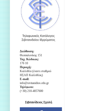
Τηλεφωνικός Κατάλογος
Σιβιτανιδείου Ιδρρύματος
Διεύθυνση:
Θεσσαλονίκης 151
Ταχ. Κώδικας:
176 10
Περιοχή:
Καλλιθέα (έναντι σταθμού
ΗΣΑΠ Καλλιθέας)
E-mail:
info@sivitanidios.edu.gr
Τηλέφωνο:
(+30) 210-4857600
Σιβιτανίδειος Σχολή