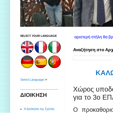
SELECT YOUR LANGUAGE
ς χρήσης ιστοτόπου: Στην αριστερή στήλη θα βρείτε πληροφορίες
Αναζήτηση στο Αρχ
ΚΑΛΩ
Select Language
▼
Χώρος υποδο
ΔΙΟΙΚΗΣΗ
για το 3ο ΕΠ
Ο προκαθορι
Η Διοίκηση της Σχολής