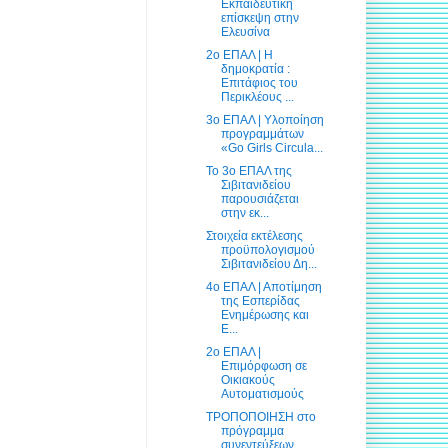
Εκπαιδευτική
επίσκεψη στην
Ελευσίνα
2ο ΕΠΑΛ | Η
δημοκρατία :
Επιτάφιος του
Περικλέους ...
3ο ΕΠΑΛ | Υλοποίηση
προγραμμάτων
«Go Girls Circula...
To 3o ΕΠΑΛ της
Σιβιτανιδείου
παρουσιάζεται
στην εκ...
Στοιχεία εκτέλεσης
προϋπολογισμού
Σιβιτανιδείου Δη...
4ο ΕΠΑΛ | Αποτίμηση
της Εσπερίδας
Ενημέρωσης και
Ε...
2ο ΕΠΑΛ |
Επιμόρφωση σε
Οικιακούς
Αυτοματισμούς
ΤΡΟΠΟΠΟΙΗΣΗ στο
πρόγραμμα
συνεντεύξεων