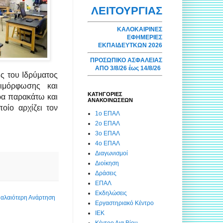
ΛΕΙΤΟΥΡΓΙΑΣ
ΚΑΛΟΚΑΙΡΙΝΕΣ
ΕΦΗΜΕΡΙΕΣ
ΕΚΠΑΙΔΕΥΤΚΩΝ 2026
ΠΡΟΣΩΠΙΚΟ ΑΣΦΑΛΕΙΑΣ
ΑΠΟ 3/8/26 έως 14/8/26
ς του Ιδρύματος
ιμόρφωσης και
ΚΑΤΗΓΟΡΙΕΣ
ρα παρακάτω και
ΑΝΑΚΟΙΝΩΣΕΩΝ
οίο αρχίζει τον
1ο ΕΠΑΛ
2ο ΕΠΑΛ
3ο ΕΠΑΛ
4ο ΕΠΑΛ
Διαγωνισμοί
Διοίκηση
Δράσεις
ΕΠΑΛ
Εκδηλώσεις
αλαιότερη Ανάρτηση
Εργαστηριακό Κέντρο
ΙΕΚ
Κέντρο Δια Βίου