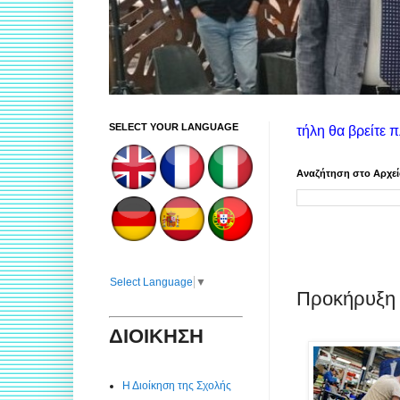
SELECT YOUR LANGUAGE
ήσης ιστοτόπου: Στην αριστερή στήλη θα βρείτε πληροφορίες γι
Αναζήτηση στο Αρχε
Select Language
▼
Προκήρυξη 
ΔΙΟΙΚΗΣΗ
Η Διοίκηση της Σχολής