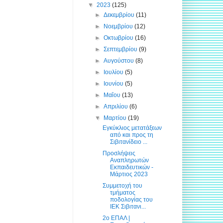
▼
2023
(125)
►
Δεκεμβρίου
(11)
►
Νοεμβρίου
(12)
►
Οκτωβρίου
(16)
►
Σεπτεμβρίου
(9)
►
Αυγούστου
(8)
►
Ιουλίου
(5)
►
Ιουνίου
(5)
►
Μαΐου
(13)
►
Απριλίου
(6)
▼
Μαρτίου
(19)
Εγκύκλιος μετατάξεων
από και προς τη
Σιβιτανίδειο ...
Προσλήψεις
Αναπληρωτών
Εκπαιδευτικών -
Μάρτιος 2023
Συμμετοχή του
τμήματος
ποδολογίας του
ΙΕΚ Σιβιτανι...
2ο ΕΠΑΛ |