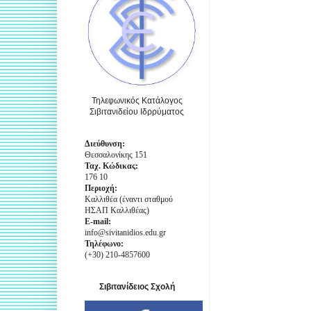
Τηλεφωνικός Κατάλογος
Σιβιτανιδείου Ιδρρύματος
Διεύθυνση:
Θεσσαλονίκης 151
Ταχ. Κώδικας:
176 10
Περιοχή:
Καλλιθέα (έναντι σταθμού
ΗΣΑΠ Καλλιθέας)
E-mail:
info@sivitanidios.edu.gr
Τηλέφωνο:
(+30) 210-4857600
Σιβιτανίδειος Σχολή