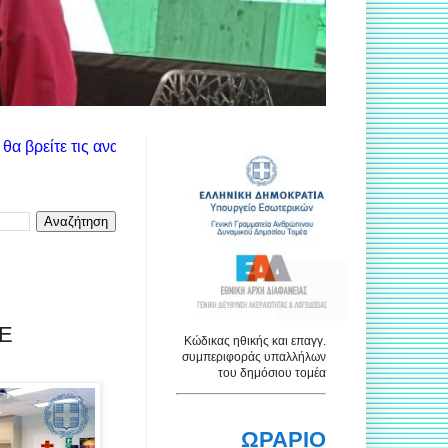
τις ανακοινώσεις των αντίστοιχων υπηρεσιών. Χρησιμοποιήστε το
ΤΕ
Κώδικας ηθικής και επαγγ.
συμπεριφοράς υπαλλήλων
του δημόσιου τομέα
ΩΡΑΡΙΟ