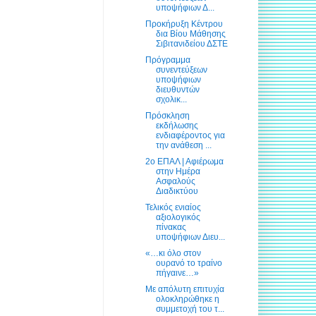
υποψήφιων Δ...
Προκήρυξη Κέντρου
δια Βίου Μάθησης
Σιβιτανιδείου ΔΣΤΕ
Πρόγραμμα
συνεντεύξεων
υποψήφιων
διευθυντών
σχολικ...
Πρόσκληση
εκδήλωσης
ενδιαφέροντος για
την ανάθεση ...
2ο ΕΠΑΛ | Αφιέρωμα
στην Ημέρα
Ασφαλούς
Διαδικτύου
Τελικός ενιαίος
αξιολογικός
πίνακας
υποψήφιων Διευ...
«…κι όλο στον
ουρανό το τραίνο
πήγαινε…»
Με απόλυτη επιτυχία
ολοκληρώθηκε η
συμμετοχή του τ...