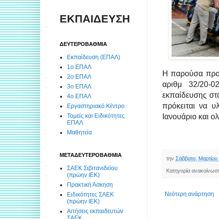
ΕΚΠΑΙΔΕΥΣΗ
ΔΕΥΤΕΡΟΒΑΘΜΙΑ
Εκπαίδευση (ΕΠΑΛ)
1ο ΕΠΑΛ
Η παρούσα προκ
2ο ΕΠΑΛ
αριθμ 32/20-
3ο ΕΠΑΛ
εκπαίδευσης στ
4ο ΕΠΑΛ
πρόκειται να υ
Εργαστηριακό Κέντρο
Τομείς και Ειδικότητες
Ιανουάριο και ο
ΕΠΑΛ
Μαθητεία
ΜΕΤΑΔΕΥΤΕΡΟΒΑΘΜΙΑ
την
Σάββατο, Μαρτίου 
ΣΑΕΚ Σιβιτανιδείου
Κατηγορία ανακοίνωσ
(πρώην ΙΕΚ)
Πρακτική Άσκηση
Νεότερη ανάρτηση
Ειδικότητες ΣΑΕΚ
(πρώην ΙΕΚ)
Αιτήσεις εκπαιδευτών
ΣΑΕΚ