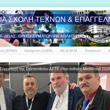
ΣΙΑ ΣΧΟΛΗ ΤΕΧΝΩΝ & ΕΠΑΓΓΕ
ΠΑΙΔΕΙΑΣ. ΘΡΗΣΚΕΥΜΑΤΩΝ και ΑΘΛΗΤΙΣΜΟΥ
υση (ΕΠΑΛ)
Κατάρτιση (ΣΑΕΚ)
ΚΕ.ΔΙ.ΒΙ.Μ.
Erasmus+
αρξη συνεργασίας της Σιβιτανιδείου Σχολής με την GROHE Hel